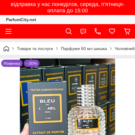
відправка у нас понеділок, середа, п'ятниця-
оплата до 15:00
ParfumCity.net
Товари та послуги
Парфуми 60 мл шишка
Чоловічий
Новинка
–30%