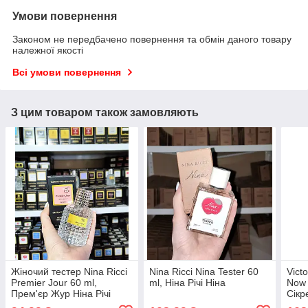
Умови повернення
Законом не передбачено повернення та обмін даного товару
належної якості
Всі умови повернення
З цим товаром також замовляють
Жіночий тестер Nina Ricci
Nina Ricci Nina Tester 60
Vict
Premier Jour 60 ml,
ml, Ніна Річі Ніна
Now 
Прем'єр Жур Ніна Річі
Сікр
жіно