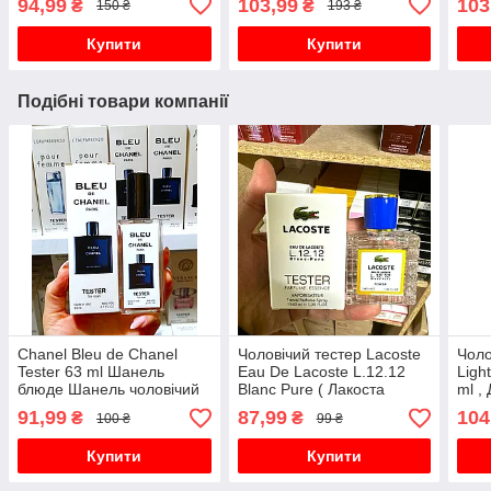
94,99
103,99
103
₴
₴
150 ₴
193 ₴
Купити
Купити
Подібні товари компанії
Chanel Bleu de Chanel
Чоловічий тестер Lacoste
Чоло
Tester 63 ml Шанель
Eau De Lacoste L.12.12
Ligh
блюде Шанель чоловічий
Blanc Pure ( Лакоста
ml ,
парфум
Бланк) 40 мл
Блу 
91,99
87,99
104
₴
₴
100 ₴
99 ₴
Купити
Купити