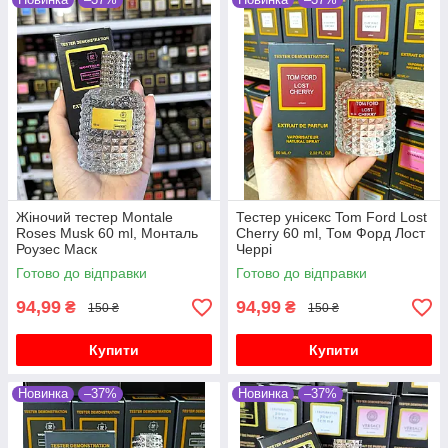
Жіночий тестер Montale
Тестер унісекс Tom Ford Lost
Roses Musk 60 ml, Монталь
Cherry 60 ml, Том Форд Лост
Роузес Маск
Черрі
Готово до відправки
Готово до відправки
94,99
94,99
₴
₴
150 ₴
150 ₴
Купити
Купити
Новинка
–37%
Новинка
–37%