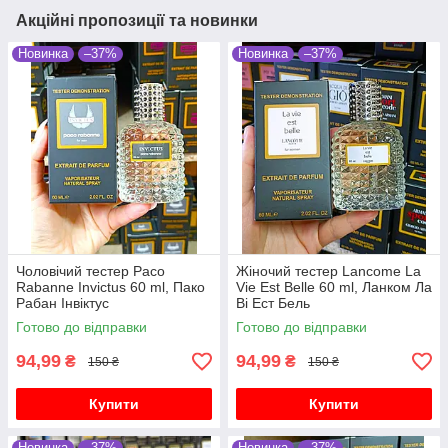
Акційні пропозиції та новинки
Новинка
–37%
Новинка
–37%
Чоловічий тестер Paco
Жіночий тестер Lancome La
Rabanne Invictus 60 ml, Пако
Vie Est Belle 60 ml, Ланком Ла
Рабан Інвіктус
Ві Ест Бель
Готово до відправки
Готово до відправки
94,99
94,99
₴
₴
150 ₴
150 ₴
Купити
Купити
Новинка
–37%
Новинка
–37%