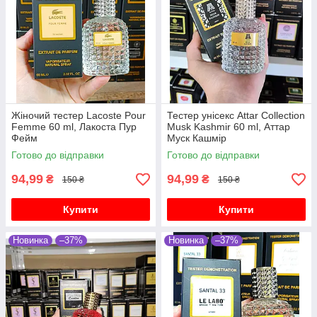
Жіночий тестер Lacoste Pour
Тестер унісекс Attar Collection
Femme 60 ml, Лакоста Пур
Musk Kashmir 60 ml, Аттар
Фейм
Муск Кашмір
Готово до відправки
Готово до відправки
94,99
94,99
₴
₴
150 ₴
150 ₴
Купити
Купити
Новинка
–37%
Новинка
–37%