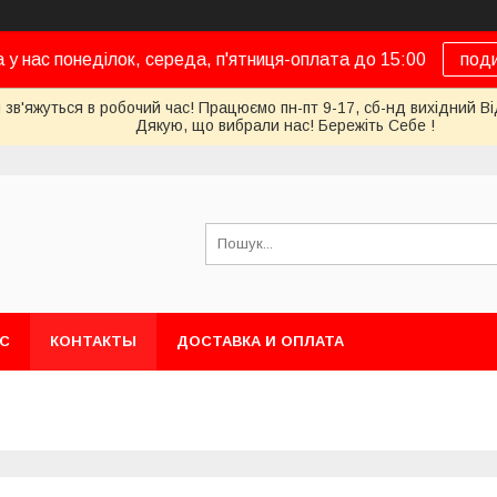
а у нас понеділок, середа, п'ятниця-оплата до 15:00
под
 зв'яжуться в робочий час! Працюємо пн-пт 9-17, сб-нд вихідний Ві
Дякую, що вибрали нас! Бережіть Себе !
АС
КОНТАКТЫ
ДОСТАВКА И ОПЛАТА