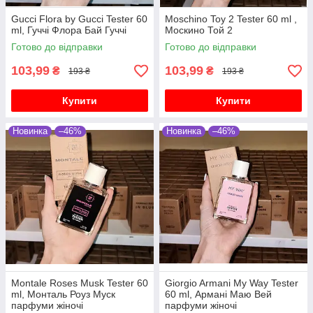
Gucci Flora by Gucci Tester 60
Moschino Toy 2 Tester 60 ml ,
ml, Гуччі Флора Бай Гуччі
Москино Той 2
Готово до відправки
Готово до відправки
103,99
103,99
₴
₴
193 ₴
193 ₴
Купити
Купити
Новинка
–46%
Новинка
–46%
Montale Roses Musk Tester 60
Giorgio Armani My Way Tester
ml, Монталь Роуз Муск
60 ml, Армані Маю Вей
парфуми жіночі
парфуми жіночі