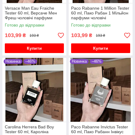
Versace Man Eau Fraiche
Paco Rabanne 1 Million Tester
Tester 60 ml, Версаче Мен
60 ml, Пако Рабан 1 Мільйон
Фреш чоловічі парфуми
парфуми чоловічі
Готово до відправки
Готово до відправки
103,99
103,99
₴
₴
193 ₴
193 ₴
Купити
Купити
Новинка
–46%
Новинка
–46%
Carolina Herrera Bad Boy
Paco Rabanne Invictus Tester
Tester 60 ml, Кароліна
60 ml, Пако Рабанн Інвікус