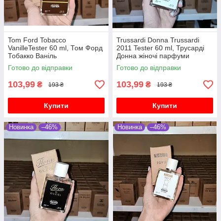
Tom Ford Tobacco
Trussardi Donna Trussardi
VanilleTester 60 ml, Том Форд
2011 Tester 60 ml, Трусарді
Тобакко Ваніль
Донна жіночі парфуми
Готово до відправки
Готово до відправки
103,99
103,99
₴
₴
193 ₴
193 ₴
Купити
Купити
Новинка
–46%
Новинка
–46%