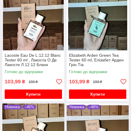
Lacoste Eau De L.12.12 Blanc
Elizabeth Arden Green Tea
Tester 60 ml , Лакоста О Де
Tester 60 ml, Елізабет Арден
Лакосте Л.12.12 Бланк
Грін Тіа
парфуми для чоловіків
Готово до відправки
Готово до відправки
103,99
103,99
₴
₴
193 ₴
193 ₴
Купити
Купити
Новинка
–46%
Новинка
–46%