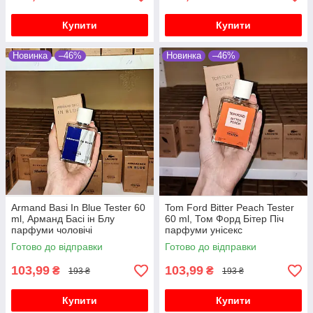
Купити
Купити
Новинка
–46%
Новинка
–46%
Armand Basi In Blue Tester 60
Tom Ford Bitter Peach Tester
ml, Арманд Басі ін Блу
60 ml, Том Форд Бітер Піч
парфуми чоловічі
парфуми унісекс
Готово до відправки
Готово до відправки
103,99
103,99
₴
₴
193 ₴
193 ₴
Купити
Купити