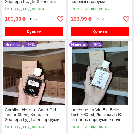
Херрера Бед Бой чоловічі
чоловічі парфуми
парфуми
Готово до відправки
Готово до відправки
103,99
103,99
₴
₴
193 ₴
193 ₴
Купити
Купити
Новинка
–46%
Новинка
–46%
Carolina Herrera Good Girl
Lancome La Vie Est Belle
Tester 60 ml, Кароліна
Tester 60 ml, Ланком ла Ві
Херрера Гуд Герл парфуми
Ест Бель парфуми жіночі
жіночі
Готово до відправки
Готово до відправки