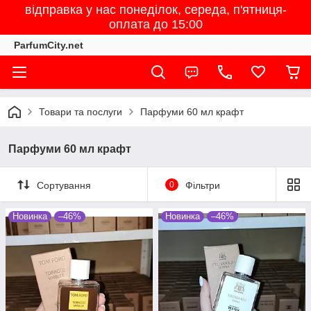
відправка у нас понеділок, середа, п'ятниця-
оплата до 15:00
ParfumCity.net
Товари та послуги
Парфуми 60 мл крафт
Парфуми 60 мл крафт
Сортування
0
Фільтри
Новинка
–46%
Новинка
–46%