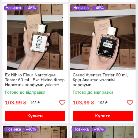
Новинка
–46%
Новинка
–46%
Ex Nihilo Fleur Narcotique
Creed Aventus Tester 60 ml,
Tester 60 ml , Екс Ніхіло Флер
Крід Авентус чоловічі
Наркотик парфуми унісекс
парфуми
Готово до відправки
Готово до відправки
103,99
103,99
₴
₴
193 ₴
193 ₴
Купити
Купити
Новинка
–46%
Новинка
–46%