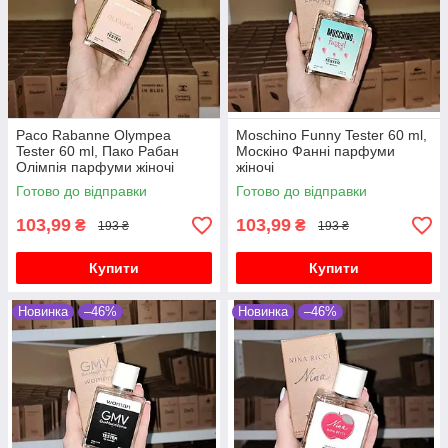
Paco Rabanne Olympea
Moschino Funny Tester 60 ml,
Tester 60 ml, Пако Рабан
Москіно Фанні парфуми
Олімпія парфуми жіночі
жіночі
Готово до відправки
Готово до відправки
103,99
103,99
₴
₴
193 ₴
193 ₴
Купити
Купити
Новинка
–46%
Новинка
–46%