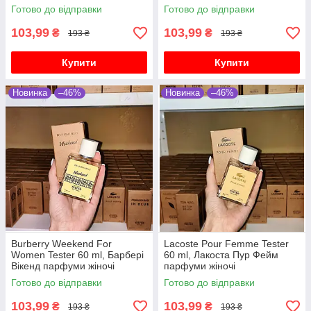
Готово до відправки
Готово до відправки
103,99
103,99
₴
₴
193 ₴
193 ₴
Купити
Купити
Новинка
–46%
Новинка
–46%
Burberry Weekend For
Lacoste Pour Femme Tester
Women Tester 60 ml, Барбері
60 ml, Лакоста Пур Фейм
Вікенд парфуми жіночі
парфуми жіночі
Готово до відправки
Готово до відправки
103,99
103,99
₴
₴
193 ₴
193 ₴