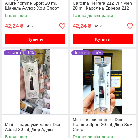
Allure homme Sport 20 ml,
Carolina Herrera 212 VIP Men
Шанель Аллюр Хом Спорт
20 ml, Кароліна Еррера 212
Віп Мен
В наявності
Готово до відправки
42,24
42,24
₴
₴
45 ₴
45 ₴
Купити
Купити
Новинка
–6%
Новинка
–6%
Міні-волохи чоловічі Dior
Міні — парфуми жіночі Dior
Homme Sport 20 ml, Діор Хом
Addict 20 ml, Діор Аддікт
Спорт
В наявності
Готово до відправки