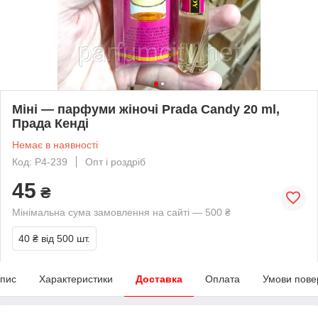
Міні — парфуми жіночі Prada Candy 20 ml,
Прада Кенді
Немає в наявності
Код: Р4-239
Опт і роздріб
45
₴
Мінімальна сума замовлення на сайті — 500 ₴
40 ₴
від 500 шт.
пис
Характеристики
Доставка
Оплата
Умови пове