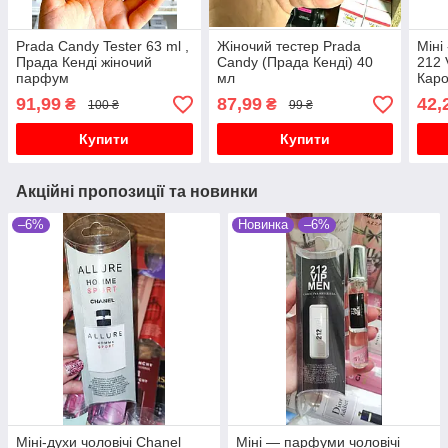
Prada Candy Tester 63 ml ,
Жіночий тестер Prada
Міні
Прада Кенді жіночий
Candy (Прада Кенді) 40
212 
парфум
мл
Каро
91,99
87,99
42,
₴
₴
100 ₴
99 ₴
Купити
Купити
Акційні пропозиції та новинки
–6%
Новинка
–6%
Міні-духи чоловічі Chanel
Міні — парфуми чоловічі