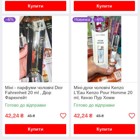
Купити
Купити
–6%
Новинка
–6%
Міні - парфуми чоловічі Dior
Міні-духи чоловічі Kenzo
Fahrenheit 20 ml , Діор
L'Eau Kenzo Pour Homme 20
Фаренгейт
ml, Кензо Пур Хомм
Готово до відправки
Готово до відправки
42,24
42,24
₴
₴
45 ₴
45 ₴
Купити
Купити