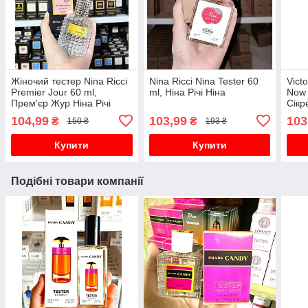
Жіночий тестер Nina Ricci
Nina Ricci Nina Tester 60
Vict
Premier Jour 60 ml,
ml, Ніна Річі Ніна
Now 
Прем'єр Жур Ніна Річі
Сікр
жіно
104,99
103,99
103
₴
₴
150 ₴
193 ₴
Купити
Купити
Подібні товари компанії