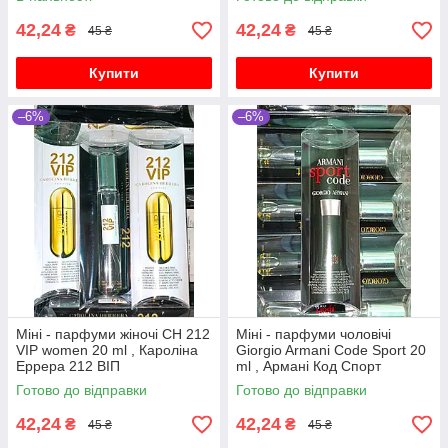
42,24
42,24
₴
₴
45 ₴
45 ₴
Купити
Купити
–6%
–6%
Міні - парфуми жіночі CH 212
Міні - парфуми чоловічі
VIP women 20 ml , Кароліна
Giorgio Armani Code Sport 20
Еррера 212 ВІП
ml , Армані Код Спорт
Готово до відправки
Готово до відправки
42,24
42,24
₴
₴
45 ₴
45 ₴