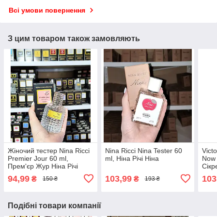
Всі умови повернення
З цим товаром також замовляють
Жіночий тестер Nina Ricci
Nina Ricci Nina Tester 60
Vict
Premier Jour 60 ml,
ml, Ніна Річі Ніна
Now 
Прем'єр Жур Ніна Річі
Сікр
жіно
94,99
103,99
103
₴
₴
150 ₴
193 ₴
Подібні товари компанії