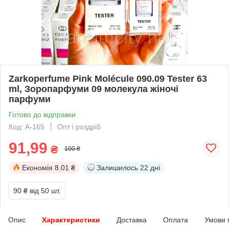
Zarkoperfume Pink Molécule 090.09 Tester 63
ml, Зоропарфуми 09 молекула жіночі
парфуми
Готово до відправки
Код: А-165
Опт і роздріб
91,99
₴
100 ₴
Економія
8.01 ₴
Залишилось
22 дні
90 ₴
від 50 шт.
Опис
Характеристики
Доставка
Оплата
Умови 