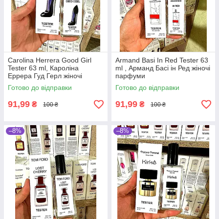
Carolina Herrera Good Girl
Armand Basi In Red Tester 63
Tester 63 ml, Кароліна
ml , Арманд Басі ін Ред жіночі
Еррера Гуд Герл жіночі
парфуми
парфуми
Готово до відправки
Готово до відправки
91,99
91,99
₴
₴
100 ₴
100 ₴
–8%
–8%