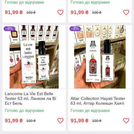
Готово до відправки
Готово до відправки
91,99
91,99
₴
₴
100 ₴
100 ₴
–8%
–8%
Lancome La Vie Est Belle
Tester 63 ml, Ланком ла Ві
Attar Collection Hayati Tester
Ест Бель
63 ml, Аттар Колекшн Хаяті
Готово до відправки
Готово до відправки
91,99
91,99
₴
₴
100 ₴
100 ₴