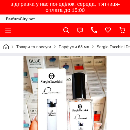
відправка у нас понеділок, середа, п'ятниця-
оплата до 15:00
ParfumCity.net
Товари та послуги
Парфуми 63 мл
Sergio Tacchini D