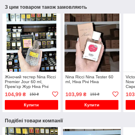
З цим товаром також замовляють
Жіночий тестер Nina Ricci
Nina Ricci Nina Tester 60
Vict
Premier Jour 60 ml,
ml, Ніна Річі Ніна
Now 
Прем'єр Жур Ніна Річі
Сікр
жіно
104,99
103,99
103
₴
₴
150 ₴
193 ₴
Купити
Купити
Подібні товари компанії