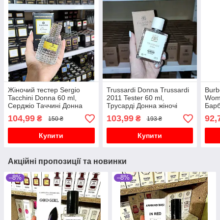
Жіночий тестер Sergio
Trussardi Donna Trussardi
Burb
Tacchini Donna 60 ml,
2011 Tester 60 ml,
Wome
Серджіо Таччині Донна
Трусарді Донна жіночі
Барб
парфуми
пар
104,99
103,99
92,
₴
₴
150 ₴
193 ₴
Купити
Купити
Акційні пропозиції та новинки
–8%
–8%