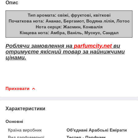
Опис
Тип аромата:
свіжі, фруктові, квіткові
Початкова нота:
Ананас, Бергамот, Водяна лілія, Лотос
Нота серця:
Жасмин, Конвалія
Кінцева нота:
Амбра, Ваніль, Мускус, Сандал
Роблячи замовлення на
parfumcity.net
ви
отримуєте якісний товар за найнижчими
цінами.
Приховати
Характеристики
Основні
Країна виробник
Об'єднані Арабські Емірати
Вид парфумерної
Тестер - Парфуми