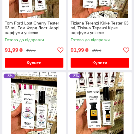
Tom Ford Lost Cherry Tester
Tiziana Terenzi Kirke Tester 63
63 ml, Том Форд Лост Черрі
ml, Тізіана Терензі Кірке
парфуми унісекс
парфуми унісекс
Готово до відправки
Готово до відправки
91,99
91,99
₴
₴
100 ₴
100 ₴
Купити
Купити
–8%
–8%