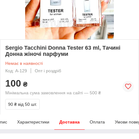
Sergio Tacchini Donna Tester 63 ml, Тачині
Донна жіночі парфуми
Немає в наявності
Код: А-129
Опт і роздріб
100
₴
Мінімальна сума замовлення на сайті — 500 ₴
90 ₴
від 50 шт.
пис
Характеристики
Доставка
Оплата
Умови пове