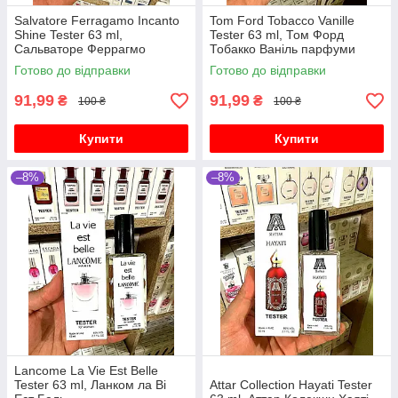
Salvatore Ferragamo Incanto
Tom Ford Tobacco Vanille
Shine Tester 63 ml,
Tester 63 ml, Том Форд
Сальваторе Феррагмо
Тобакко Ваніль парфуми
Інканто Шайн
унісекс
Готово до відправки
Готово до відправки
91,99
91,99
₴
₴
100 ₴
100 ₴
Купити
Купити
–8%
–8%
Lancome La Vie Est Belle
Tester 63 ml, Ланком ла Ві
Attar Collection Hayati Tester