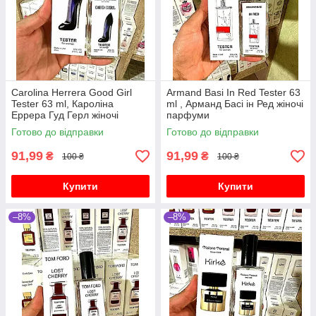
Carolina Herrera Good Girl
Armand Basi In Red Tester 63
Tester 63 ml, Кароліна
ml , Арманд Басі ін Ред жіночі
Еррера Гуд Герл жіночі
парфуми
парфуми
Готово до відправки
Готово до відправки
91,99
91,99
₴
₴
100 ₴
100 ₴
Купити
Купити
–8%
–8%