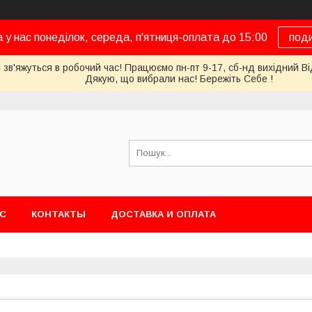
а у нас понеділок, середа, п'ятниця-оплата до 15:00
под
 зв'яжуться в робочий час! Працюємо пн-пт 9-17, сб-нд вихідний Ві
Дякую, що вибрали нас! Бережіть Себе !
АС
КОНТАКТЫ
ДОСТАВКА И ОПЛАТА