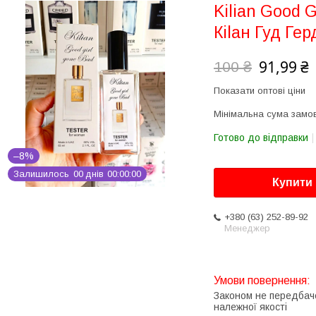
Kilian Good G
Кilан Гуд Ге
91,99 ₴
100 ₴
Показати оптові ціни
Мінімальна сума замов
Готово до відправки
–8%
Залишилось
0
0
днів
0
0
0
0
0
0
Купити
+380 (63) 252-89-92
Менеджер
Законом не передбач
належної якості