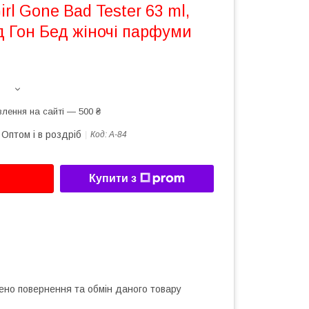
irl Gone Bad Tester 63 ml,
рд Гон Бед жіночі парфуми
лення на сайті — 500 ₴
Оптом і в роздріб
Код:
А-84
Купити з
ено повернення та обмін даного товару