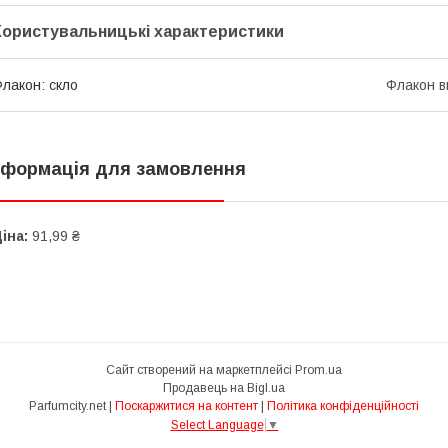
Користувальницькі характеристики
лакон: скло
Флакон в
нформація для замовлення
іна:
91,99 ₴
Сайт створений на маркетплейсі
Prom.ua
Продавець на Bigl.ua
Parfumcity.net |
Поскаржитися на контент
|
Політика конфіденційності
Select Language
▼