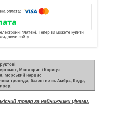
 електронні платежі. Тепер ви можете купити
окидаючи сайту.
руктові
Бергамот, Мандарин і Кориця
ія, Морський нарцис
нева троянда; базові ноти: Амбра, Кедр,
тивер.
кісний товар за найнижчими цінами.