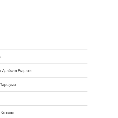
с
і Арабські Емірати
 Парфуми
 Квіткові