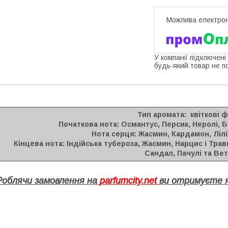
У компанії підключені
будь-який товар не п
Тип аромата:
квіткові ф
Початкова нота:
Османтус, Персик, Неролі, 
Нота серця:
Жасмин, Кардамон, Ліл
Кінцева нота:
Індійська тубероза, Жасмин, Нарцис і Трав
Сандал, Пачулі та Ве
Роблячи замовлення на
parfumcity.net
ви отримуєте я