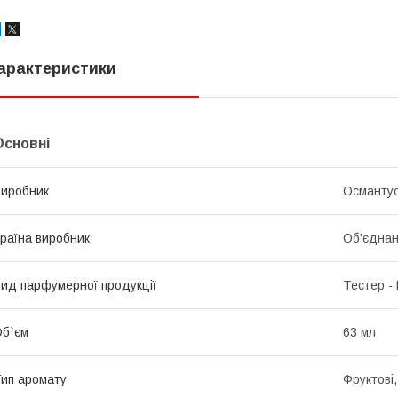
арактеристики
Основні
иробник
Османту
раїна виробник
Об'єднан
ид парфумерної продукції
Тестер -
б`єм
63 мл
ип аромату
Фруктові,