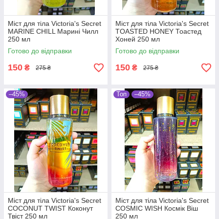
Міст для тіла Victoria's Secret
Міст для тіла Victoria's Secret
MARINE CHILL Марині Чилл
TOASTED HONEY Тоастед
250 мл
Хоней 250 мл
Готово до відправки
Готово до відправки
150
150
₴
₴
275 ₴
275 ₴
–45%
Топ
–45%
Міст для тіла Victoria's Secret
Міст для тіла Victoria's Secret
COCONUT TWIST Коконут
COSMIC WISH Космік Віш
Твіст 250 мл
250 мл