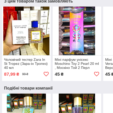
З цим товаром також замовляють
Чоловічий тестер Zara In
Міні парфум унісекс
Міні
St Tropez (Зара-ін Тропез)
Moschino Toy 2 Pearl 20 ml
Vers
40 мл
, Москіно Той 2 Перл
Верс
87,99
45
45
₴
₴
99 ₴
Подібні товари компанії