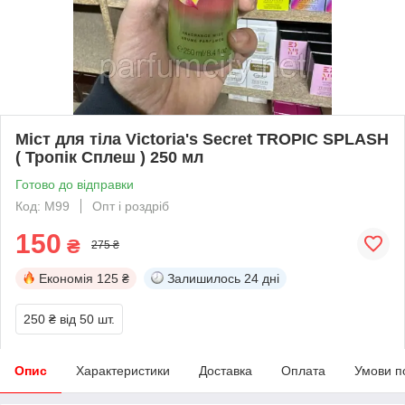
Міст для тіла Victoria's Secret TROPIC SPLASH
( Тропік Сплеш ) 250 мл
Готово до відправки
Код: М99
Опт і роздріб
150
₴
275 ₴
Економія
125 ₴
Залишилось
24 дні
250 ₴
від 50 шт.
Опис
Характеристики
Доставка
Оплата
Умови п