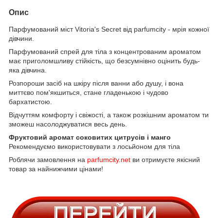
Опис
Парфумований міст Vitoria's Secret від parfumcity - мрія кожної
дівчини.
Парфумований спрей для тіла з концентрованим ароматом
має приголомшливу стійкість, що безсумнівно оцінить будь-
яка дівчина.
Розпороши засіб на шкіру після ванни або душу, і вона
миттєво пом'якшиться, стане гладенькою і чудово
бархатистою.
Відчуттям комфорту і свіжості, а також розкішним ароматом ти
зможеш насолоджуватися весь день.
Фруктовий аромат соковитих цитрусів і манго
Рекомендуємо використовувати з лосьйоном для тіла
Роблячи замовлення на
parfumcity.net
ви отримуєте якісний
товар за найнижчими цінами!