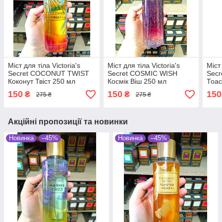
Міст для тіла Victoria's
Міст для тіла Victoria's
Міст 
Secret COCONUT TWIST
Secret COSMIC WISH
Sec
Коконут Твіст 250 мл
Космік Віш 250 мл
Тоас
150
150
150
₴
₴
275 ₴
275 ₴
Акційні пропозиції та новинки
Новинка
–45%
Новинка
–45%