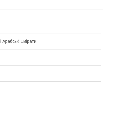
і Арабські Емірати