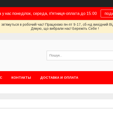
а у нас понеділок, середа, п'ятниця-оплата до 15:00
под
 зв'яжуться в робочий час! Працюємо пн-пт 9-17, сб-нд вихідний Ві
Дякую, що вибрали нас! Бережіть Себе !
АС
КОНТАКТЫ
ДОСТАВКА И ОПЛАТА