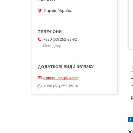
Харків, Україна
+380 (63) 252-89-92
Менеджер
Т
П
parfum_city@ukr.net
Н
К
+380 (63) 252-89-92
Х