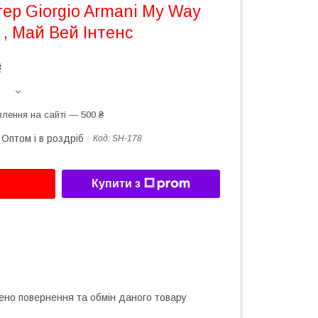
ер Giorgio Armani My Way
 , Май Вей Інтенс
₴
лення на сайті — 500 ₴
Оптом і в роздріб
Код:
SH-178
Купити з
ено повернення та обмін даного товару