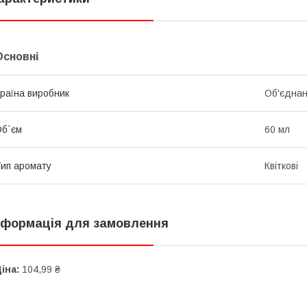
Основні
раїна виробник
Об'єднан
б`єм
60 мл
ип аромату
Квіткові
нформація для замовлення
іна:
104,99 ₴