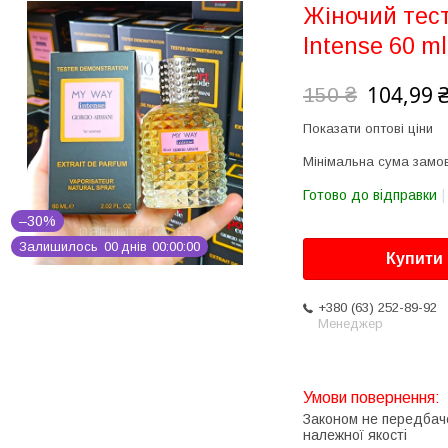
Жіночий тест
Intense 60 ml
104,99 
150 ₴
Показати оптові ціни
Мінімальна сума замов
Готово до відправки
–30%
Залишилось
0
0
днів
0
0
0
0
0
0
Купити
+380 (63) 252-89-92
Менеджер
Законом не передбач
належної якості