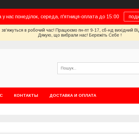
а у нас понеділок, середа, п'ятниця-оплата до 15:00
под
 зв'яжуться в робочий час! Працюємо пн-пт 9-17, сб-нд вихідний Ві
Дякую, що вибрали нас! Бережіть Себе !
АС
КОНТАКТЫ
ДОСТАВКА И ОПЛАТА