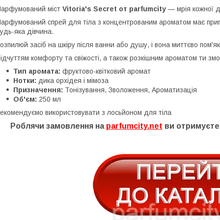
арфумований міст
Vitoria's Secret от parfumcity
— мрія кожної д
арфумований спрей для тіла з концентрованим ароматом має приго
удь-яка дівчина.
озпилюй засіб на шкіру після ванни або душу, і вона миттєво пом'
ідчуттям комфорту та свіжості, а також розкішним ароматом ти з
Тип аромата:
фруктово-квітковий аромат
Нотки
:
дика орхідея і мімоза
Призначення:
Тонізування, Зволоження, Ароматизація
Об'єм:
250 мл
екомендуємо використовувати з лосьйоном для тіла
Роблячи замовлення на
parfumcity.net
ви отримуєте 