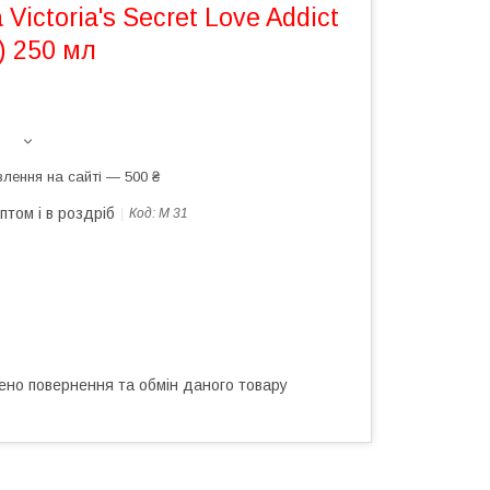
 Victoria's Secret Love Addict
) 250 мл
лення на сайті — 500 ₴
птом і в роздріб
Код:
М 31
ено повернення та обмін даного товару