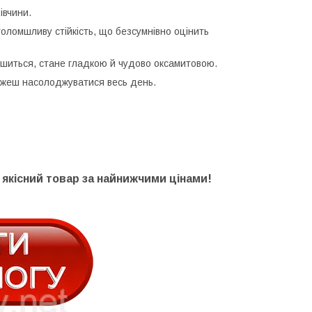
івчини.
ломшливу стійкість, що безсумнівно оцінить
якшиться, стане гладкою й чудово оксамитовою.
можеш насолоджуватися весь день.
якісний товар за найнижчими цінами!