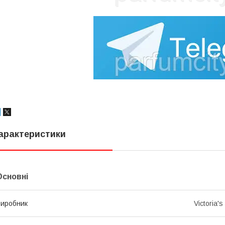
арактеристики
Основні
иробник
Victoria's