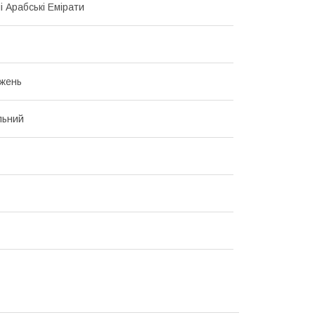
і Арабські Емірати
жень
льний