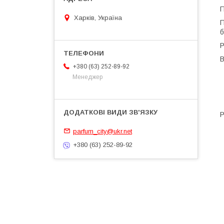
П
Харків, Україна
П
б
Р
В
+380 (63) 252-89-92
Менеджер
Р
parfum_city@ukr.net
+380 (63) 252-89-92