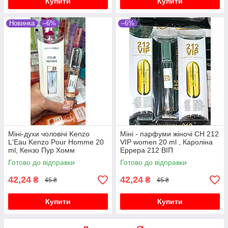
Купити
Купити
Новинка
–6%
–6%
Міні-духи чоловічі Kenzo
Міні - парфуми жіночі CH 212
L'Eau Kenzo Pour Homme 20
VIP women 20 ml , Кароліна
ml, Кензо Пур Хомм
Еррера 212 ВІП
Готово до відправки
Готово до відправки
42,24
42,24
₴
₴
45 ₴
45 ₴
Купити
Купити