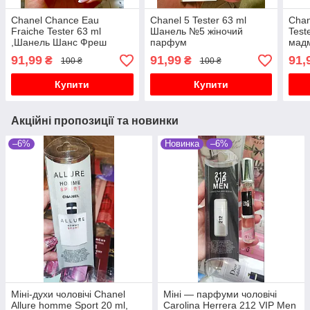
Chanel Chance Eau
Chanel 5 Tester 63 ml
Chan
Fraiche Tester 63 ml
Шанель №5 жіночий
Test
,Шанель Шанс Фреш
парфум
мадм
жіночі парфуми
пар
91,99
91,99
91,
₴
₴
100 ₴
100 ₴
Купити
Купити
Акційні пропозиції та новинки
–6%
Новинка
–6%
Міні-духи чоловічі Chanel
Міні — парфуми чоловічі
Allure homme Sport 20 ml,
Carolina Herrera 212 VIP Men