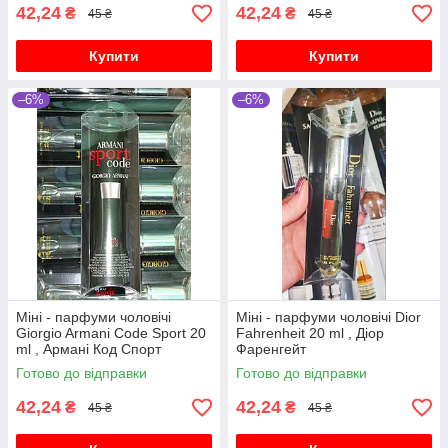
42,24
42,24
₴
₴
45 ₴
45 ₴
Купити
Купити
–6%
–6%
Міні - парфуми чоловічі
Міні - парфуми чоловічі Dior
Giorgio Armani Code Sport 20
Fahrenheit 20 ml , Діор
ml , Армані Код Спорт
Фаренгейт
Готово до відправки
Готово до відправки
42,24
42,24
₴
₴
45 ₴
45 ₴