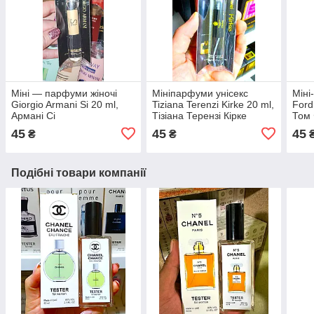
Міні — парфуми жіночі
Мініпарфуми унісекс
Міні
Giorgio Armani Si 20 ml,
Tiziana Terenzi Kirke 20 ml,
Ford
Армані Сі
Тізіана Терензі Кірке
Том 
45
45
45
₴
₴
Подібні товари компанії