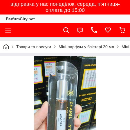
відправка у нас понеділок, середа, п'ятниця-
оплата до 15:00
ParfumCity.net
Товари та послуги
Міні-парфум у блістері 20 мл
Міні