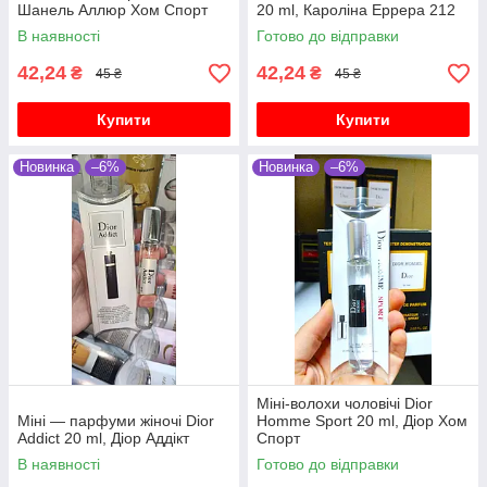
Шанель Аллюр Хом Спорт
20 ml, Кароліна Еррера 212
Віп Мен
В наявності
Готово до відправки
42,24
42,24
₴
₴
45 ₴
45 ₴
Купити
Купити
Новинка
–6%
Новинка
–6%
Міні-волохи чоловічі Dior
Міні — парфуми жіночі Dior
Homme Sport 20 ml, Діор Хом
Addict 20 ml, Діор Аддікт
Спорт
В наявності
Готово до відправки