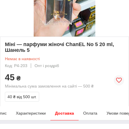
Міні — парфуми жіночі ChanEL No 5 20 ml,
Шанель 5
Немає в наявності
Код: Р4-203
Опт і роздріб
45
₴
Мінімальна сума замовлення на сайті — 500 ₴
40 ₴
від 500 шт.
пис
Характеристики
Доставка
Оплата
Умови пове