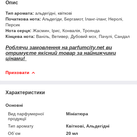
Опис
Тип аромата:
альдегідні, квіткові
Початкова нота:
Альдегіди, Бергамот, Іланг-іланг, Неролі,
Персик
Нота серця:
Жасмин, Ірис, Конвалія, Троянда
Кінцева нота:
Ваніль, Ветивер, Дубовий мох, Пачулі, Сандал
Роблячи замовлення на
parfumcity.net
ви
отримуєте якісний товар за найнижчими
цінами!
Приховати
Характеристики
Основні
Вид парфумерної
Мініатюра
продукції
Тип аромату
Квіткові, Альдегідні
Об`єм
20 мл