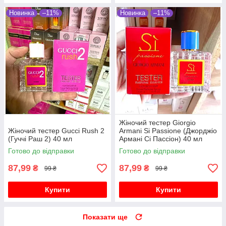
Новинка
–11%
Новинка
–11%
Жіночий тестер Giorgio
Жіночий тестер Gucci Rush 2
Armani Si Passione (Джорджіо
(Гуччі Раш 2) 40 мл
Армані Сі Пассіон) 40 мл
Готово до відправки
Готово до відправки
87,99
87,99
₴
₴
99 ₴
99 ₴
Купити
Купити
Показати ще