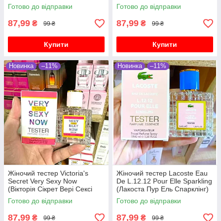
Готово до відправки
Готово до відправки
87,99
87,99
₴
₴
99 ₴
99 ₴
Купити
Купити
Новинка
–11%
Новинка
–11%
Жіночий тестер Victoria's
Жіночий тестер Lacoste Eau
Secret Very Sexy Now
De L.12.12 Pour Elle Sparkling
(Вікторія Сікрет Вері Сексі
(Лакоста Пур Ель Спарклінг)
Нау) 40 мл
40 мл
Готово до відправки
Готово до відправки
87,99
87,99
₴
₴
99 ₴
99 ₴