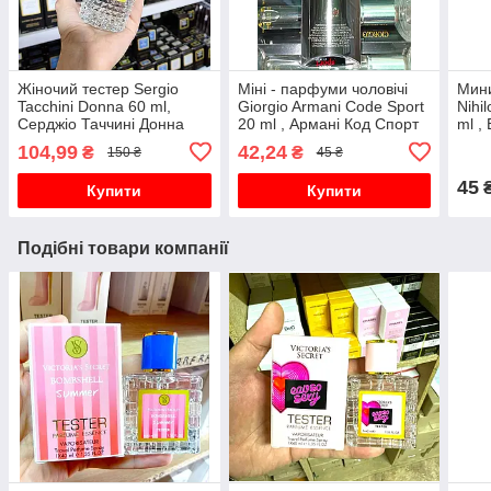
Жіночий тестер Sergio
Міні - парфуми чоловічі
Мин
Tacchini Donna 60 ml,
Giorgio Armani Code Sport
Nihi
Серджіо Таччині Донна
20 ml , Армані Код Спорт
ml ,
Нарк
104,99
42,24
₴
₴
150 ₴
45 ₴
45
Купити
Купити
Подібні товари компанії