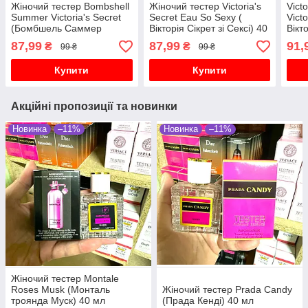
Жіночий тестер Bombshell
Жіночий тестер Victoria's
Vict
Summer Victoria's Secret
Secret Eau So Sexy (
Victo
(Бомбшель Саммер
Вікторія Сікрет зі Сексі) 40
Вікт
Вікторія Сікрет) 40 мл
мл
жіно
87,99
87,99
91,
₴
₴
99 ₴
99 ₴
Купити
Купити
Акційні пропозиції та новинки
Новинка
–11%
Новинка
–11%
Жіночий тестер Montale
Roses Musk (Монталь
Жіночий тестер Prada Candy
троянда Муск) 40 мл
(Прада Кенді) 40 мл