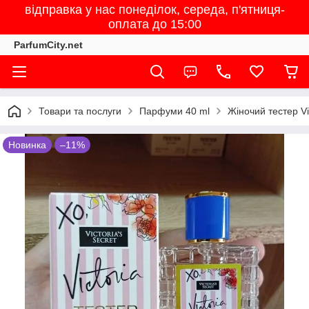
відправка у нас понеділок, середа, п'ятниця-
оплата до 15:00
ParfumCity.net
Товари та послуги
Парфуми 40 ml
Жіночий тестер Vic
Новинка
–11%