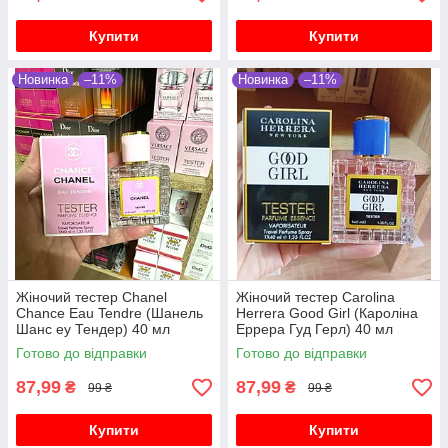
Купити
Купити
Новинка
–11%
Новинка
–11%
Жіночий тестер Chanel
Жіночий тестер Carolina
Chance Eau Tendre (Шанель
Herrera Good Girl (Кароліна
Шанс еу Тендер) 40 мл
Еррера Гуд Герл) 40 мл
Готово до відправки
Готово до відправки
87,99
87,99
₴
₴
99 ₴
99 ₴
Купити
Купити