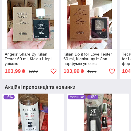
Angels' Share By Kilian
Kilian Do it for Love Tester
Тесте
Tester 60 ml, Кіліан Шері
60 ml, Кілліан ду іт Лав
for L
унісекс
парфумів унісекс
фор
103,99
103,99
104
₴
₴
193 ₴
193 ₴
Акційні пропозиції та новинки
–6%
Новинка
–6%