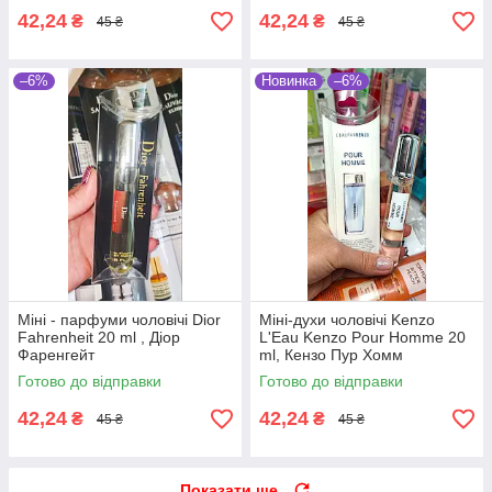
42,24
42,24
₴
₴
45 ₴
45 ₴
–6%
Новинка
–6%
Міні - парфуми чоловічі Dior
Міні-духи чоловічі Kenzo
Fahrenheit 20 ml , Діор
L'Eau Kenzo Pour Homme 20
Фаренгейт
ml, Кензо Пур Хомм
Готово до відправки
Готово до відправки
42,24
42,24
₴
₴
45 ₴
45 ₴
Показати ще