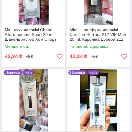
Міні-духи чоловічі Chanel
Міні — парфуми чоловічі
Allure homme Sport 20 ml,
Carolina Herrera 212 VIP Men
Шанель Аллюр Хом Спорт
20 ml, Кароліна Еррера 212
Віп Мен
Менше 5 од.
Готово до відправки
42,24
42,24
₴
₴
45 ₴
45 ₴
Новинка
–6%
Новинка
–6%