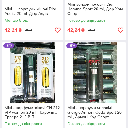
Міні-волохи чоловічі Dior
Міні — парфуми жіночі Dior
Homme Sport 20 ml, Діор Хом
Addict 20 ml, Діор Аддікт
Спорт
Менше 5 од.
Готово до відправки
42,24
42,24
₴
₴
45 ₴
45 ₴
–6%
–6%
Міні - парфуми жіночі CH 212
Міні - парфуми чоловічі
VIP women 20 ml , Кароліна
Giorgio Armani Code Sport 20
Еррера 212 ВІП
ml , Армані Код Спорт
Готово до відправки
Готово до відправки