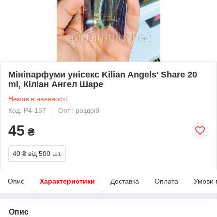
Мініпарфуми унісекс Kilian Angels' Share 20
ml, Кіліан Ангел Шаре
Немає в наявності
Код: Р4-157
Опт і роздріб
45
₴
40 ₴
від 500 шт.
Опис
Характеристики
Доставка
Оплата
Умови 
Опис