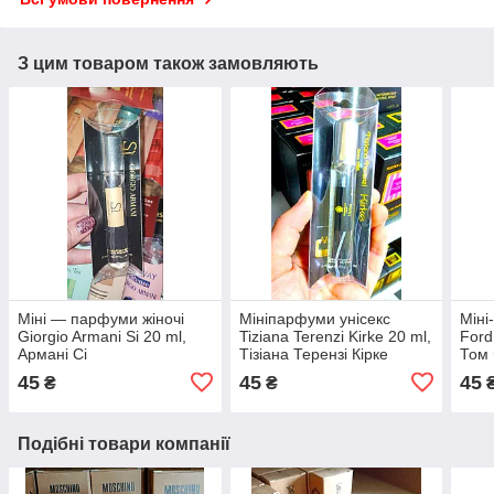
З цим товаром також замовляють
Міні — парфуми жіночі
Мініпарфуми унісекс
Міні
Giorgio Armani Si 20 ml,
Tiziana Terenzi Kirke 20 ml,
Ford
Армані Сі
Тізіана Терензі Кірке
Том 
45
45
45
₴
₴
Подібні товари компанії