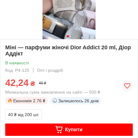
Міні — парфуми жіночі Dior Addict 20 ml, Діор
Аддікт
В наявності
Код: Р4-120
Опт і роздріб
42,24
₴
45 ₴
Мінімальна сума замовлення на сайті — 500 ₴
Економія
2.76 ₴
Залишилось
26 днів
40 ₴
від 200 шт.
Купити