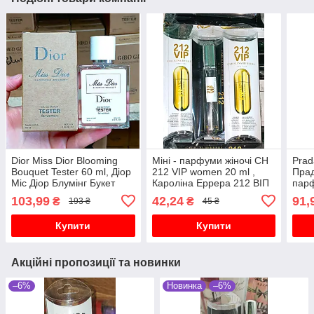
Dior Miss Dior Blooming
Міні - парфуми жіночі CH
Prad
Bouquet Tester 60 ml, Діор
212 VIP women 20 ml ,
Прад
Міс Діор Блумінг Букет
Кароліна Еррера 212 ВІП
пар
жіночі парфуми
103,99
42,24
91,
₴
₴
193 ₴
45 ₴
Купити
Купити
Акційні пропозиції та новинки
–6%
Новинка
–6%