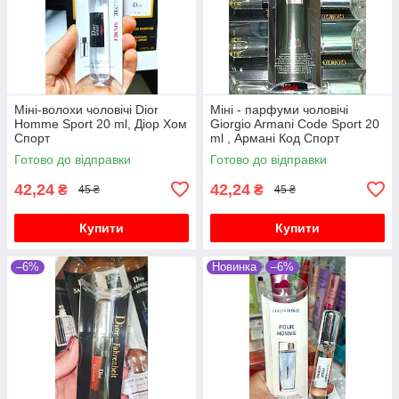
Міні-волохи чоловічі Dior
Міні - парфуми чоловічі
Homme Sport 20 ml, Діор Хом
Giorgio Armani Code Sport 20
Спорт
ml , Армані Код Спорт
Готово до відправки
Готово до відправки
42,24
42,24
₴
₴
45 ₴
45 ₴
Купити
Купити
–6%
Новинка
–6%