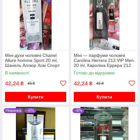
Міні-духи чоловічі Chanel
Міні — парфуми чоловічі
Allure homme Sport 20 ml,
Carolina Herrera 212 VIP Men
Шанель Аллюр Хом Спорт
20 ml, Кароліна Еррера 212
Віп Мен
В наявності
Готово до відправки
42,24
42,24
₴
₴
45 ₴
45 ₴
Купити
Купити
Новинка
–6%
–6%