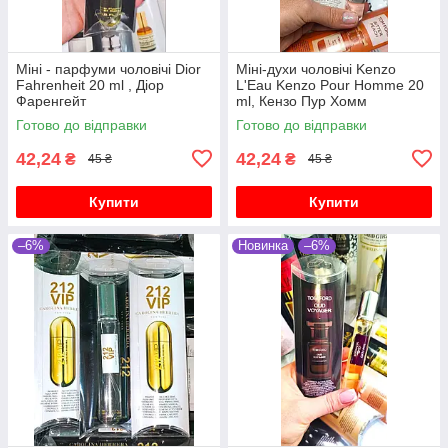
Міні - парфуми чоловічі Dior
Міні-духи чоловічі Kenzo
Fahrenheit 20 ml , Діор
L'Eau Kenzo Pour Homme 20
Фаренгейт
ml, Кензо Пур Хомм
Готово до відправки
Готово до відправки
42,24
42,24
₴
₴
45 ₴
45 ₴
Купити
Купити
–6%
Новинка
–6%