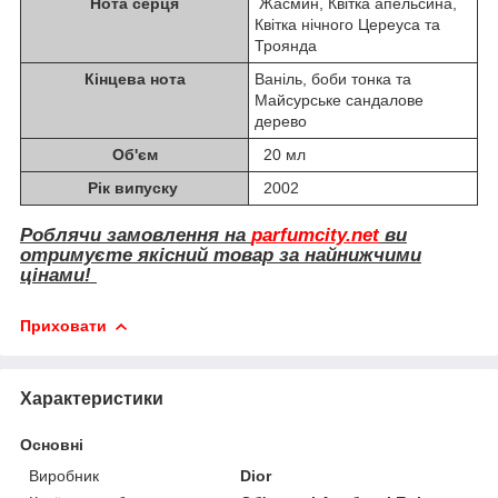
Нота серця
Жасмин, Квітка апельсина,
Квітка нічного Цереуса та
Троянда
Кінцева нота
Ваніль, боби тонка та
Майсурське сандалове
дерево
Об'єм
20 мл
Рік випуску
2002
Роблячи замовлення на
parfumcity.net
ви
отримуєте якісний товар за найнижчими
цінами!
Приховати
Характеристики
Основні
Виробник
Dior