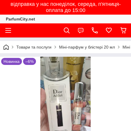
відправка у нас понеділок, середа, п'ятниця-
оплата до 15:00
ParfumCity.net
Товари та послуги
Міні-парфум у блістері 20 мл
Міні
Новинка
–6%