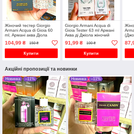
Жіночий тестер Giorgio
Giorgio Armani Acqua di
Жіно
Armani Acqua di Gioia 60
Gioia Tester 63 ml Армані
Arma
ml, Армані аква Діола
Аква ді Джіола жіночий
(Джо
парфум
Пасс
104,99
91,99
87,
₴
₴
150 ₴
100 ₴
Купити
Купити
Акційні пропозиції та новинки
Новинка
–11%
Новинка
–11%