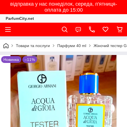
відправка у нас понеділок, середа, п'ятниця-
оплата до 15:00
ParfumCity.net
Товари та послуги
Парфуми 40 ml
Жіночий тестер Gi
Новинка
–11%