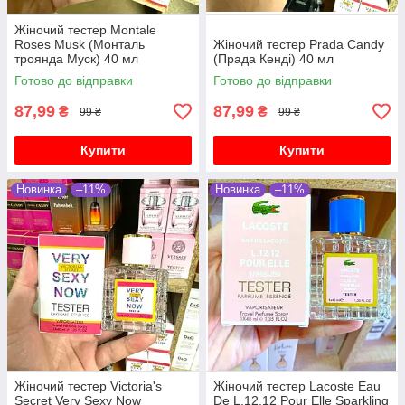
Жіночий тестер Montale
Roses Musk (Монталь
Жіночий тестер Prada Candy
троянда Муск) 40 мл
(Прада Кенді) 40 мл
Готово до відправки
Готово до відправки
87,99
87,99
₴
₴
99 ₴
99 ₴
Купити
Купити
Новинка
–11%
Новинка
–11%
Жіночий тестер Victoria's
Жіночий тестер Lacoste Eau
Secret Very Sexy Now
De L.12.12 Pour Elle Sparkling