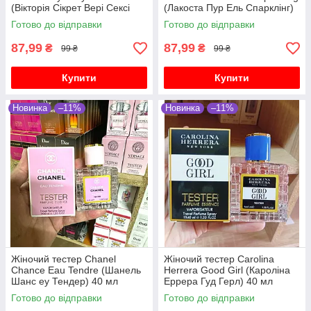
(Вікторія Сікрет Вері Сексі
(Лакоста Пур Ель Спарклінг)
Нау) 40 мл
40 мл
Готово до відправки
Готово до відправки
87,99
87,99
₴
₴
99 ₴
99 ₴
Купити
Купити
Новинка
–11%
Новинка
–11%
Жіночий тестер Chanel
Жіночий тестер Carolina
Chance Eau Tendre (Шанель
Herrera Good Girl (Кароліна
Шанс еу Тендер) 40 мл
Еррера Гуд Герл) 40 мл
Готово до відправки
Готово до відправки