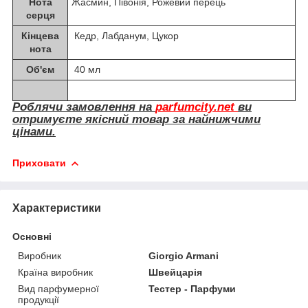
Нота
Жасмин, Півонія, Рожевий перець
серця
Кінцева
Кедр, Лабданум, Цукор
нота
Об'єм
40 мл
Роблячи замовлення на
parfumcity.net
ви
отримуєте якісний товар за найнижчими
цінами.
Приховати
Характеристики
Основні
Виробник
Giorgio Armani
Країна виробник
Швейцарія
Вид парфумерної
Тестер - Парфуми
продукції