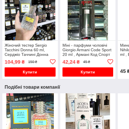
Жіночий тестер Sergio
Міні - парфуми чоловічі
Мин
Tacchini Donna 60 ml,
Giorgio Armani Code Sport
Nihi
Серджіо Таччині Донна
20 ml , Армані Код Спорт
ml ,
Нарк
104,99
42,24
₴
₴
150 ₴
45 ₴
45
Купити
Купити
Подібні товари компанії