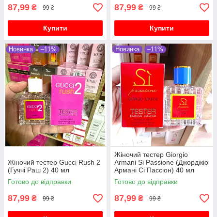
87,99
87,99
₴
₴
99 ₴
99 ₴
Купити
Купити
Новинка
–11%
Новинка
–11%
Жіночий тестер Giorgio
Жіночий тестер Gucci Rush 2
Armani Si Passione (Джорджіо
(Гуччі Раш 2) 40 мл
Армані Сі Пассіон) 40 мл
Готово до відправки
Готово до відправки
87,99
87,99
₴
₴
99 ₴
99 ₴