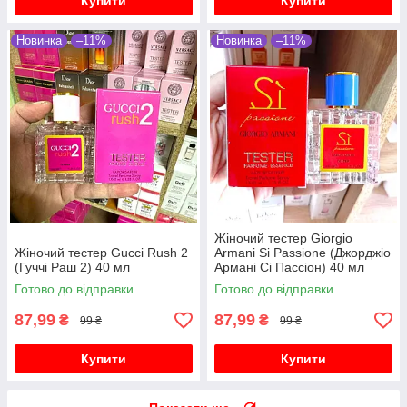
Купити
Купити
Новинка
–11%
Новинка
–11%
Жіночий тестер Giorgio
Жіночий тестер Gucci Rush 2
Armani Si Passione (Джорджіо
(Гуччі Раш 2) 40 мл
Армані Сі Пассіон) 40 мл
Готово до відправки
Готово до відправки
87,99
87,99
₴
₴
99 ₴
99 ₴
Купити
Купити