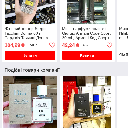
Жіночий тестер Sergio
Міні - парфуми чоловічі
Мин
Tacchini Donna 60 ml,
Giorgio Armani Code Sport
Nihi
Серджіо Таччині Донна
20 ml , Армані Код Спорт
ml ,
Нарк
104,99
42,24
₴
₴
150 ₴
45 ₴
45
Купити
Купити
Подібні товари компанії