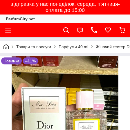
відправка у нас понеділок, середа, п'ятниця-
оплата до 15:00
ParfumCity.net
Товари та послуги
Парфуми 40 ml
Жіночий тестер Di
Новинка
–11%