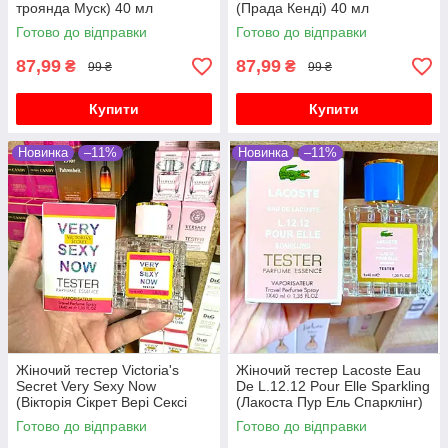
троянда Муск) 40 мл
(Прада Кенді) 40 мл
Готово до відправки
Готово до відправки
87,99
87,99
₴
₴
99 ₴
99 ₴
Купити
Купити
Новинка
–11%
Новинка
–11%
Жіночий тестер Victoria's
Жіночий тестер Lacoste Eau
Secret Very Sexy Now
De L.12.12 Pour Elle Sparkling
(Вікторія Сікрет Вері Сексі
(Лакоста Пур Ель Спарклінг)
Нау) 40 мл
40 мл
Готово до відправки
Готово до відправки