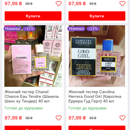
87,99
87,99
₴
₴
99 ₴
99 ₴
Купити
Купити
Новинка
–11%
Новинка
–11%
Жіночий тестер Chanel
Жіночий тестер Carolina
Chance Eau Tendre (Шанель
Herrera Good Girl (Кароліна
Шанс еу Тендер) 40 мл
Еррера Гуд Герл) 40 мл
Готово до відправки
Готово до відправки
87,99
87,99
₴
₴
99 ₴
99 ₴