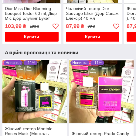
Dior Miss Dior Blooming
Чоловічий тестер Dior
Жіно
Bouquet Tester 60 ml, Діор
Sauvage Elixir (Діор Саваж
Dior
Міс Діор Блумінг Букет
Елексір) 40 мл
), 4
жіночі парфуми
103,99
87,99
87,
₴
₴
193 ₴
99 ₴
Купити
Купити
Акційні пропозиції та новинки
Новинка
–11%
Новинка
–11%
Жіночий тестер Montale
Roses Musk (Монталь
Жіночий тестер Prada Candy