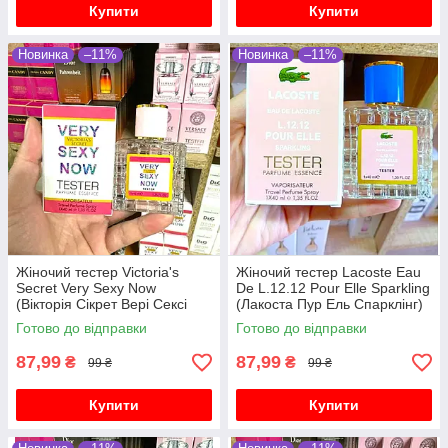
Купити
Купити
Новинка
–11%
Новинка
–11%
Жіночий тестер Victoria's
Жіночий тестер Lacoste Eau
Secret Very Sexy Now
De L.12.12 Pour Elle Sparkling
(Вікторія Сікрет Вері Сексі
(Лакоста Пур Ель Спарклінг)
Нау) 40 мл
40 мл
Готово до відправки
Готово до відправки
87,99
87,99
₴
₴
99 ₴
99 ₴
Купити
Купити