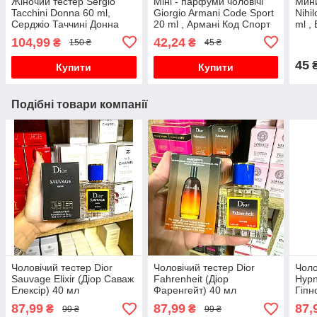
Жіночий тестер Sergio
Міні - парфуми чоловічі
Мин
Tacchini Donna 60 ml,
Giorgio Armani Code Sport
Nihi
Серджіо Таччині Донна
20 ml , Армані Код Спорт
ml ,
Нарк
104,99
42,24
₴
₴
150 ₴
45 ₴
45
Купити
Купити
Подібні товари компанії
Чоловічий тестер Dior
Чоловічий тестер Dior
Чоло
Sauvage Elixir (Діор Саваж
Fahrenheit (Діор
Hyp
Елексір) 40 мл
Фаренгейт) 40 мл
Гіпн
87,99
87,99
87,
₴
₴
99 ₴
99 ₴