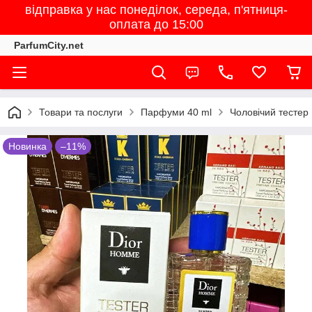
відправка у нас понеділок, середа, п'ятниця-
оплата до 15:00
ParfumCity.net
Товари та послуги
Парфуми 40 ml
Чоловічий тестер
Новинка
–11%