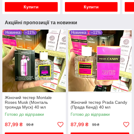
Купити
Купити
Акційні пропозиції та новинки
Новинка
–11%
Новинка
–11%
Жіночий тестер Montale
Roses Musk (Монталь
Жіночий тестер Prada Candy
троянда Муск) 40 мл
(Прада Кенді) 40 мл
Готово до відправки
Готово до відправки
87,99
87,99
₴
₴
99 ₴
99 ₴