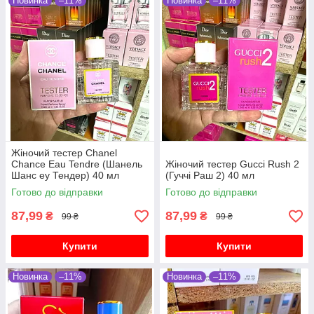
Новинка
–11%
Новинка
–11%
Жіночий тестер Chanel
Chance Eau Tendre (Шанель
Жіночий тестер Gucci Rush 2
Шанс еу Тендер) 40 мл
(Гуччі Раш 2) 40 мл
Готово до відправки
Готово до відправки
87,99
87,99
₴
₴
99 ₴
99 ₴
Купити
Купити
Новинка
–11%
Новинка
–11%