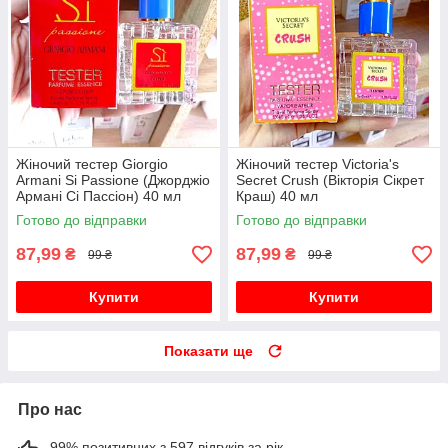
Жіночий тестер Giorgio
Жіночий тестер Victoria's
Armani Si Passione (Джорджіо
Secret Crush (Вікторія Сікрет
Армані Сі Пассіон) 40 мл
Краш) 40 мл
Готово до відправки
Готово до відправки
87,99
87,99
₴
₴
99 ₴
99 ₴
Купити
Купити
Показати ще
Про нас
99% позитивних з 597 відгуків за рік