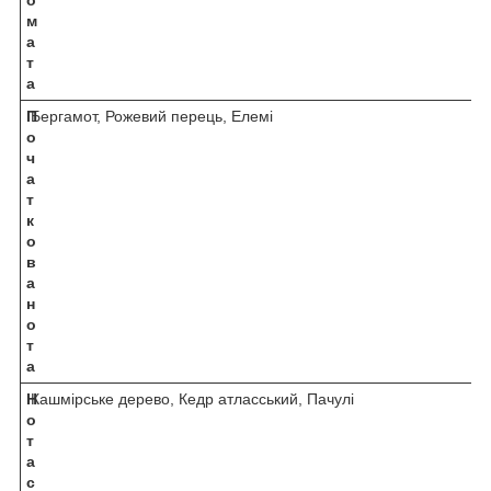
м
а
т
а
П
Бергамот, Рожевий перець, Елемі
о
ч
а
т
к
о
в
а
н
о
т
а
Н
Кашмірське дерево, Кедр атласський, Пачулі
о
т
а
с