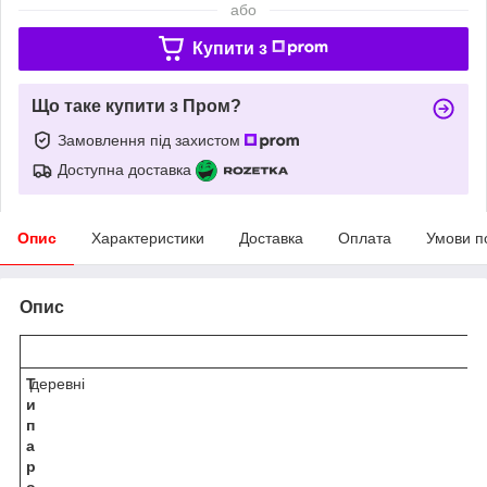
або
Купити з
Що таке купити з Пром?
Замовлення під захистом
Доступна доставка
Опис
Характеристики
Доставка
Оплата
Умови п
Опис
Т
деревні
и
п
а
р
о