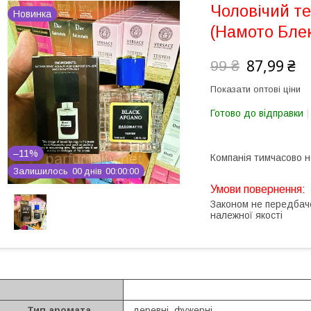
Чоловічий те
Новинка
(Намото Бле
87,99 ₴
99 ₴
Показати оптові ціни
Готово до відправки
–11%
Компанія тимчасово 
Залишилось
0
0
днів
0
0
0
0
0
0
Законом не передбач
належної якості
Тип аромата
деревні, фужерні