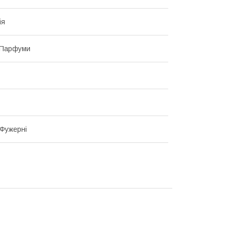
ія
 Парфуми
 Фужерні