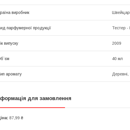
раїна виробник
Швейцар
ид парфумерної продукції
Тестер -
ік випуску
2009
б`єм
40 мл
ип аромату
Деревні,
нформація для замовлення
іна:
87,99 ₴