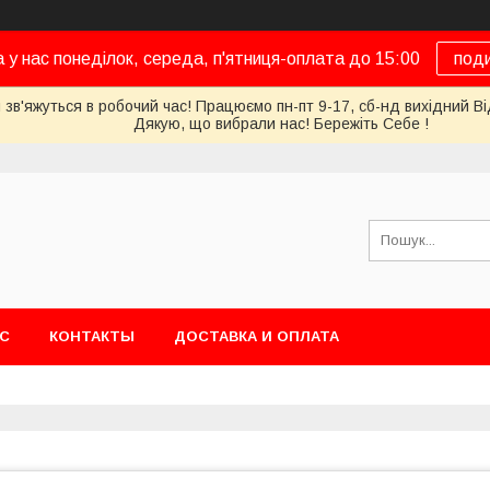
а у нас понеділок, середа, п'ятниця-оплата до 15:00
под
 зв'яжуться в робочий час! Працюємо пн-пт 9-17, сб-нд вихідний Ві
Дякую, що вибрали нас! Бережіть Себе !
АС
КОНТАКТЫ
ДОСТАВКА И ОПЛАТА