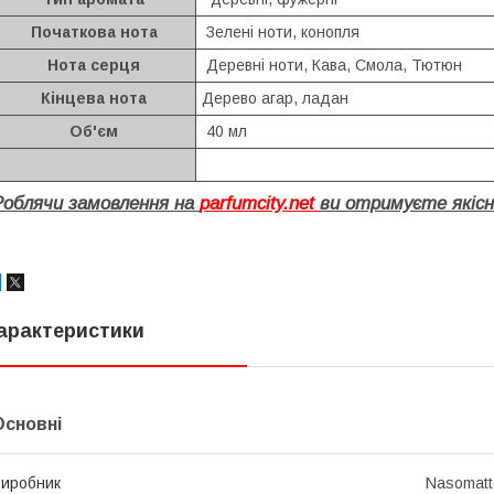
Початкова нота
Зелені ноти, конопля
Нота серця
Деревні ноти, Кава, Смола, Тютюн
Кінцева нота
Дерево агар, ладан
Об'єм
40 мл
Роблячи замовлення на
parfumcity.net
ви отримуєте якісн
арактеристики
Основні
иробник
Nasomatt