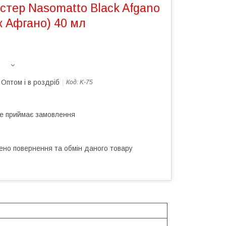
стер Nasomatto Black Afgano
к Афгано) 40 мл
Оптом і в роздріб
Код:
K-75
не приймає замовлення
ено повернення та обмін даного товару