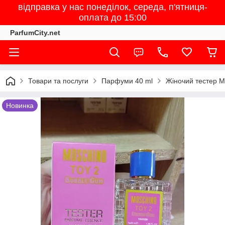
відправка у нас понеділок, середа, п'ятниця-
оплата до 15:00
ParfumCity.net
Товари та послуги
Парфуми 40 ml
Жіночий тестер M
Новинка