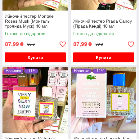
Жіночий тестер Montale
Roses Musk (Монталь
Жіночий тестер Prada Candy
троянда Муск) 40 мл
(Прада Кенді) 40 мл
Готово до відправки
Готово до відправки
87,99
87,99
₴
₴
99 ₴
99 ₴
Купити
Купити
Новинка
–11%
Новинка
–11%
Жіночий тестер Victoria's
Жіночий тестер Lacoste Eau