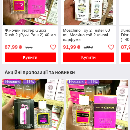
Жіночий тестер Gucci
Moschino Toy 2 Tester 63
Жіно
Rush 2 (Гуччі Раш 2) 40 мл
ml, Москіно той 2 жіночі
Dior
парфуми
), 4
87,99
91,99
87,
₴
₴
99 ₴
100 ₴
Купити
Купити
Акційні пропозиції та новинки
Новинка
–11%
Новинка
–11%