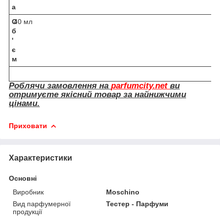
а
О
40 мл
б
'
є
м
Роблячи замовлення на
parfumcity.net
ви
отримуєте якісний товар за найнижчими
цінами.
Приховати
Характеристики
Основні
Виробник
Moschino
Вид парфумерної
Тестер - Парфуми
продукції