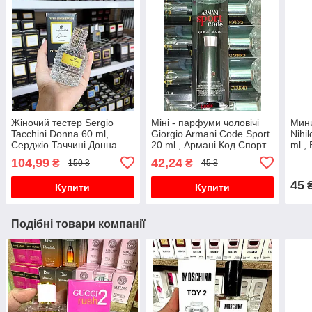
Жіночий тестер Sergio
Міні - парфуми чоловічі
Мин
Tacchini Donna 60 ml,
Giorgio Armani Code Sport
Nihi
Серджіо Таччині Донна
20 ml , Армані Код Спорт
ml ,
Нарк
104,99
42,24
₴
₴
150 ₴
45 ₴
45
Купити
Купити
Подібні товари компанії