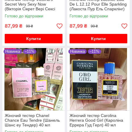
Secret Very Sexy Now
De L.12.12 Pour Elle Sparkling
(Вікторія Сікрет Вері Сексі
(Лакоста Пур Ель Спарклінг)
Нау) 40 мл
40 мл
Готово до відправки
Готово до відправки
87,99
87,99
₴
₴
99 ₴
99 ₴
Купити
Купити
Новинка
–11%
Новинка
–11%
Жіночий тестер Chanel
Жіночий тестер Carolina
Chance Eau Tendre (Шанель
Herrera Good Girl (Кароліна
Шанс еу Тендер) 40 мл
Еррера Гуд Герл) 40 мл