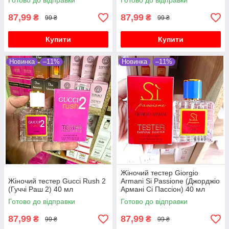
Готово до відправки
Готово до відправки
87,99
87,99
₴
₴
99 ₴
99 ₴
Купити
Купити
Новинка
–11%
Новинка
–11%
Жіночий тестер Giorgio
Жіночий тестер Gucci Rush 2
Armani Si Passione (Джорджіо
(Гуччі Раш 2) 40 мл
Армані Сі Пассіон) 40 мл
Готово до відправки
Готово до відправки
87,99
87,99
₴
₴
99 ₴
99 ₴