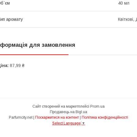
б`єм
40 мл
ип аромату
Квіткові,
нформація для замовлення
іна:
87,99 ₴
Сайт створений на маркетплейсі
Prom.ua
Продавець на Bigl.ua
Parfumcity.net |
Поскаржитися на контент
|
Політика конфіденційності
Select Language
▼