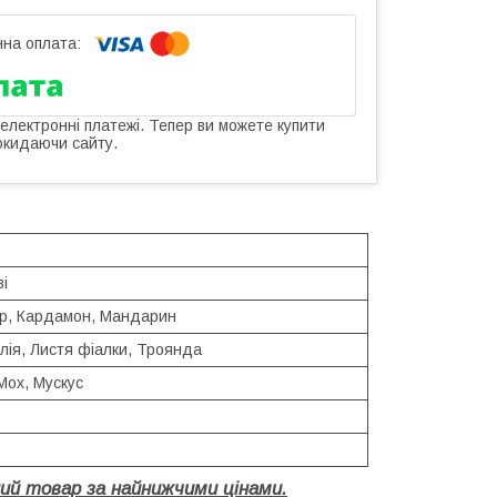
 електронні платежі. Тепер ви можете купити
окидаючи сайту.
ві
ир, Кардамон, Мандарин
ія, Листя фіалки, Троянда
Мох, Мускус
ий товар за найнижчими цінами.