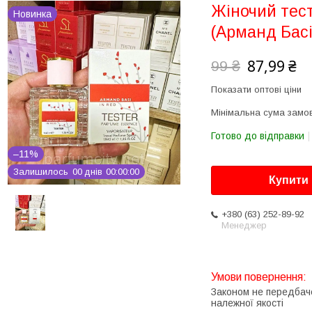
Жіночий тест
Новинка
(Арманд Басі
87,99 ₴
99 ₴
Показати оптові ціни
Мінімальна сума замов
Готово до відправки
–11%
Залишилось
0
0
днів
0
0
0
0
0
0
Купити
+380 (63) 252-89-92
Менеджер
Законом не передбач
належної якості