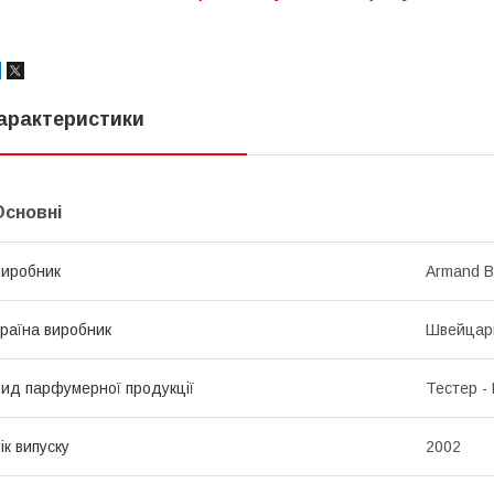
арактеристики
Основні
иробник
Armand B
раїна виробник
Швейцар
ид парфумерної продукції
Тестер -
ік випуску
2002