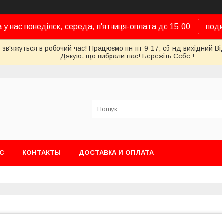
а у нас понеділок, середа, п'ятниця-оплата до 15:00
под
 зв'яжуться в робочий час! Працюємо пн-пт 9-17, сб-нд вихідний Ві
Дякую, що вибрали нас! Бережіть Себе !
АС
КОНТАКТЫ
ДОСТАВКА И ОПЛАТА