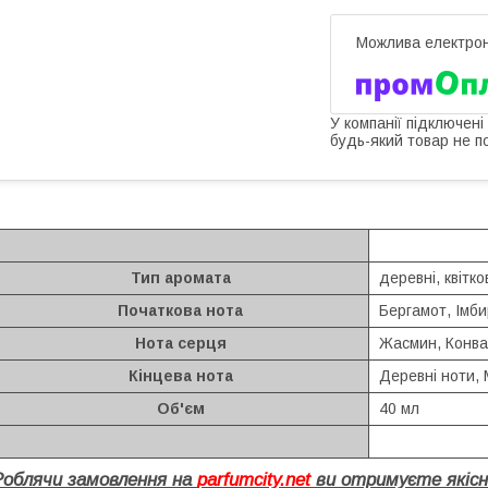
У компанії підключені
будь-який товар не п
Тип аромата
деревні, квітко
Початкова нота
Бергамот, Імб
Нота серця
Жасмин, Конвал
Кінцева нота
Деревні ноти, 
Об'єм
40 мл
Роблячи замовлення на
parfumcity.net
ви отримуєте якісн