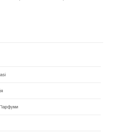
asi
ія
 Парфуми