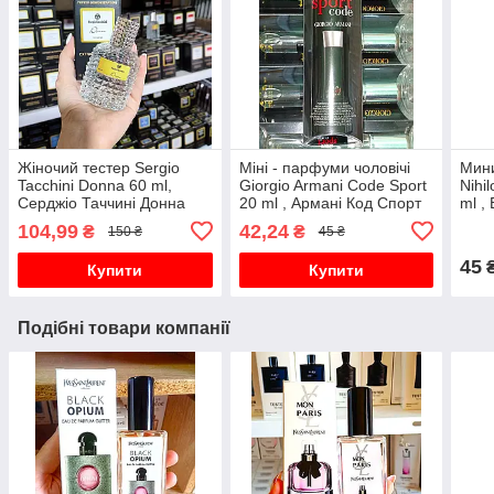
Жіночий тестер Sergio
Міні - парфуми чоловічі
Мин
Tacchini Donna 60 ml,
Giorgio Armani Code Sport
Nihi
Серджіо Таччині Донна
20 ml , Армані Код Спорт
ml ,
Нарк
104,99
42,24
₴
₴
150 ₴
45 ₴
45
Купити
Купити
Подібні товари компанії