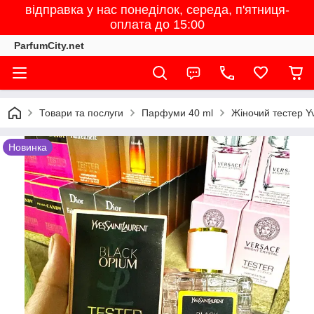
відправка у нас понеділок, середа, п'ятниця-
оплата до 15:00
ParfumCity.net
Товари та послуги
Парфуми 40 ml
Жіночий тестер Yv
Новинка