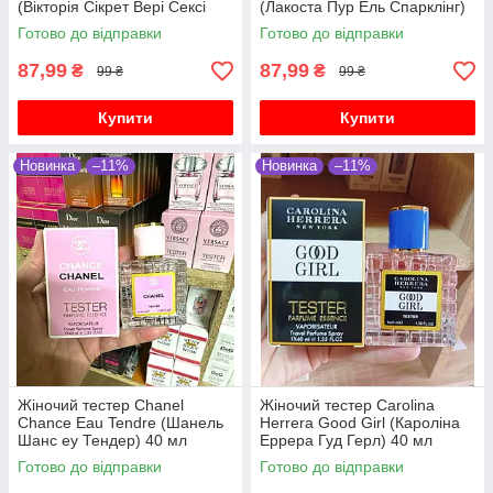
(Вікторія Сікрет Вері Сексі
(Лакоста Пур Ель Спарклінг)
Нау) 40 мл
40 мл
Готово до відправки
Готово до відправки
87,99
87,99
₴
₴
99 ₴
99 ₴
Купити
Купити
Новинка
–11%
Новинка
–11%
Жіночий тестер Chanel
Жіночий тестер Carolina
Chance Eau Tendre (Шанель
Herrera Good Girl (Кароліна
Шанс еу Тендер) 40 мл
Еррера Гуд Герл) 40 мл
Готово до відправки
Готово до відправки