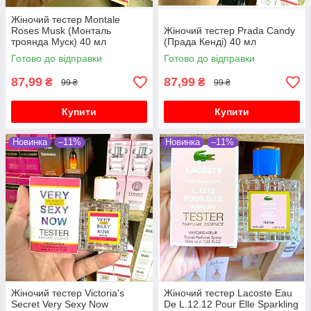
Жіночий тестер Montale
Roses Musk (Монталь
Жіночий тестер Prada Candy
троянда Муск) 40 мл
(Прада Кенді) 40 мл
Готово до відправки
Готово до відправки
87,99
87,99
₴
₴
99 ₴
99 ₴
Купити
Купити
Новинка
–11%
Новинка
–11%
Жіночий тестер Victoria's
Жіночий тестер Lacoste Eau
Secret Very Sexy Now
De L.12.12 Pour Elle Sparkling