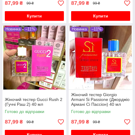
87,99
87,99
₴
₴
99 ₴
99 ₴
Купити
Купити
Новинка
–11%
Новинка
–11%
Жіночий тестер Giorgio
Жіночий тестер Gucci Rush 2
Armani Si Passione (Джорджіо
(Гуччі Раш 2) 40 мл
Армані Сі Пассіон) 40 мл
Готово до відправки
Готово до відправки
87,99
87,99
₴
₴
99 ₴
99 ₴
Купити
Купити