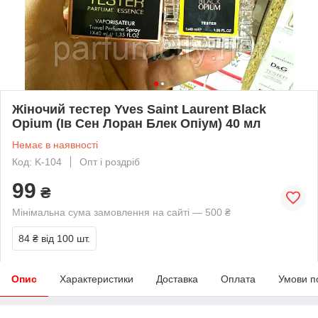
Жіночий тестер Yves Saint Laurent Black
Opium (Ів Сен Лоран Блек Опіум) 40 мл
Немає в наявності
Код: K-104
Опт і роздріб
99
₴
Мінімальна сума замовлення на сайті — 500 ₴
84 ₴
від 100 шт.
Опис
Характеристики
Доставка
Оплата
Умови п