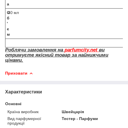
а
О
40 мл
б
'
є
м
Роблячи замовлення на
parfumcity.net
ви
отримуєте якісний товар за найнижчими
цінами.
Приховати
Характеристики
Основні
Країна виробник
Швейцарія
Вид парфумерної
Тестер - Парфуми
продукції