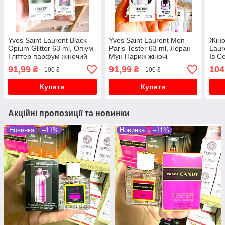
Yves Saint Laurent Black
Yves Saint Laurent Mon
Жіно
Opium Glitter 63 ml, Опіум
Paris Tester 63 ml, Лоран
Laur
Гліттер парфум жіночий
Мун Париж жіночі
Ів С
парфуми
91,99
91,99
104
₴
₴
100 ₴
100 ₴
Купити
Купити
Акційні пропозиції та новинки
Новинка
–11%
Новинка
–11%