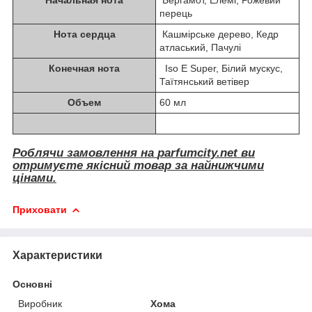
перець
Нота сердца
Кашмірське дерево, Кедр
атласький, Пачулі
Конечная нота
Iso E Super, Білий мускус,
Таїтянський ветівер
Объем
60 мл
Роблячи замовлення на
parfumcity.net
ви
отримуєте якісний товар за найнижчими
цінами.
Приховати
Характеристики
Основні
Виробник
Хома