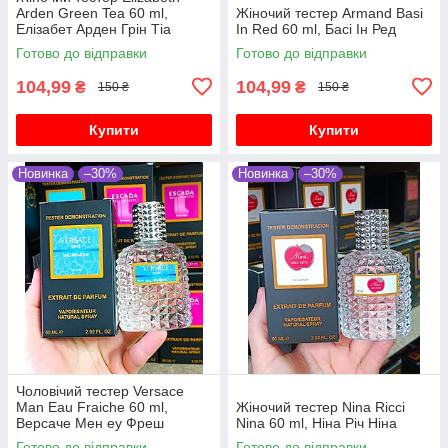
Arden Green Tea 60 ml,
Жіночий тестер Armand Basi
Елізабет Арден Грін Тіа
In Red 60 ml, Басі Ін Ред
Готово до відправки
Готово до відправки
104,99
104,99
₴
₴
150 ₴
150 ₴
Купити
Купити
Новинка
–30%
Новинка
–30%
Чоловічий тестер Versace
Man Eau Fraiche 60 ml,
Жіночий тестер Nina Ricci
Версаче Мен еу Фреш
Nina 60 ml, Ніна Річ Ніна
Готово до відправки
Готово до відправки