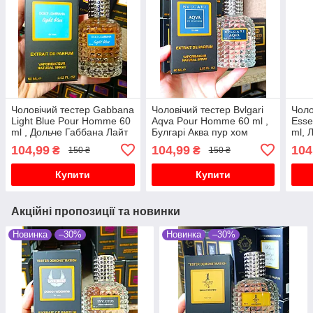
Чоловічий тестер Gabbana
Чоловічий тестер Bvlgari
Чоло
Light Blue Pour Homme 60
Aqva Pour Homme 60 ml ,
Esse
ml , Дольче Габбана Лайт
Булгарі Аква пур хом
ml, 
Блу пур хом
Пур
104,99
104,99
104
₴
₴
150 ₴
150 ₴
Купити
Купити
Акційні пропозиції та новинки
Новинка
–30%
Новинка
–30%