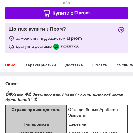
або
Купити з
Що таке купити з Пром?
Замовлення під захистом
Доступна доставка
Опис
Характеристики
Доставка
Оплата
Умови п
Опис
☝️⛔️Увага ⛔️☝️ Звертаю вашу увагу - колір флакону може
бути інший! 🔝
Страна производитель
Объединённые Арабские
Эмираты
Тип аромата
дерев'яні
Начальная нота
Бергамот, Елемі, Рожевий