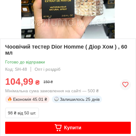
Чоовічий тестер Dior Homme ( Діор Хом ) , 60
мл
Готово до відправки
Код: SH-48
Опт і роздріб
104,99
₴
150 ₴
Мінімальна сума замовлення на сайті — 500 ₴
Економія
45.01 ₴
Залишилось
25 днів
98 ₴
від 50 шт.
Купити