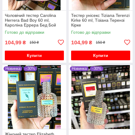
Чоловічий тестер Carolina
Тестер унісекс Tiziana Terenzi
Herrera Bad Boy 60 ml,
Kirke 60 ml, Тізіана Терензі
Кароліна Еррера Бед Бой
Кірке
Готово до відправки
Готово до відправки
104,99
104,99
₴
₴
150 ₴
150 ₴
Купити
Купити
Новинка
–30%
Новинка
–30%
Жіночий тестер Elizabeth