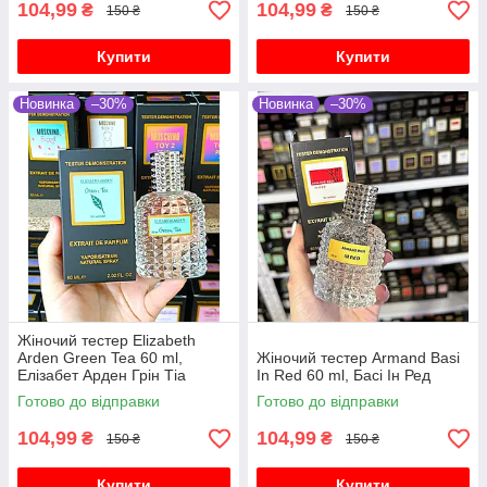
104,99
104,99
₴
₴
150 ₴
150 ₴
Купити
Купити
Новинка
–30%
Новинка
–30%
Жіночий тестер Elizabeth
Arden Green Tea 60 ml,
Жіночий тестер Armand Basi
Елізабет Арден Грін Тіа
In Red 60 ml, Басі Ін Ред
Готово до відправки
Готово до відправки
104,99
104,99
₴
₴
150 ₴
150 ₴
Купити
Купити