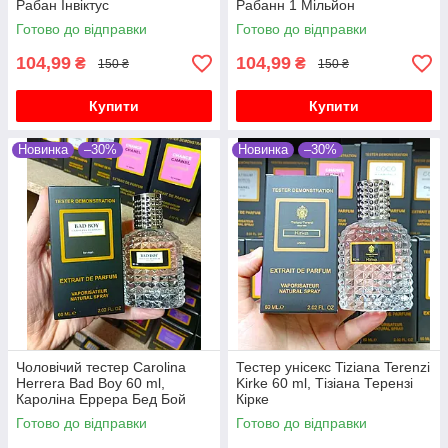
Рабан Інвіктус
Рабанн 1 Мільйон
Готово до відправки
Готово до відправки
104,99
104,99
₴
₴
150 ₴
150 ₴
Купити
Купити
Новинка
–30%
Новинка
–30%
Чоловічий тестер Carolina
Тестер унісекс Tiziana Terenzi
Herrera Bad Boy 60 ml,
Kirke 60 ml, Тізіана Терензі
Кароліна Еррера Бед Бой
Кірке
Готово до відправки
Готово до відправки