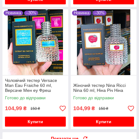
Новинка
–30%
Новинка
–30%
Чоловічий тестер Versace
Man Eau Fraiche 60 ml,
Жіночий тестер Nina Ricci
Версаче Мен еу Фреш
Nina 60 ml, Ніна Річ Ніна
Готово до відправки
Готово до відправки
104,99
104,99
₴
₴
150 ₴
150 ₴
Купити
Купити
Показати ще