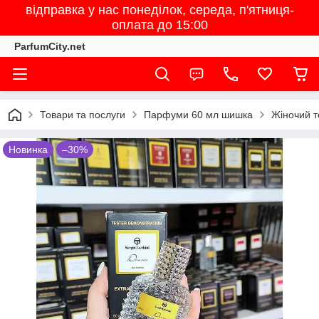
відправка у нас понеділок, середа, п'ятниця-
оплата до 15:00
ParfumCity.net
Товари та послуги
Парфуми 60 мл шишка
Жіночий т
Новинка
–30%