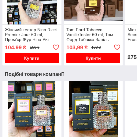
Жіночий тестер Nina Ricci
Tom Ford Tobacco
Міст 
Premier Jour 60 ml,
VanilleTester 60 ml, Том
Secr
Прем'єр Жур Ніна Річі
Форд Тобакко Ваніль
Fros
Фрос
104,99
103,99
₴
₴
150 ₴
193 ₴
275
Купити
Купити
Подібні товари компанії