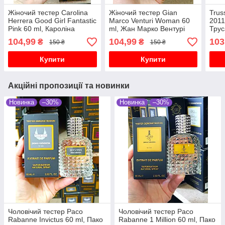
Жіночий тестер Carolina
Жіночий тестер Gian
Trus
Herrera Good Girl Fantastic
Marco Venturi Woman 60
2011
Pink 60 ml, Кароліна
ml, Жан Марко Вентурі
Трус
Еррера Гуд Герл
вумен
пар
104,99
104,99
103
₴
₴
150 ₴
150 ₴
Фантастик Пінк
Купити
Купити
Акційні пропозиції та новинки
Новинка
–30%
Новинка
–30%
Чоловічий тестер Paco
Чоловічий тестер Paco
Rabanne Invictus 60 ml, Пако
Rabanne 1 Million 60 ml, Пако