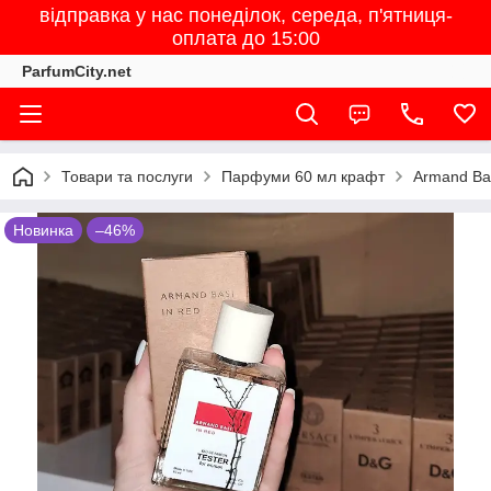
відправка у нас понеділок, середа, п'ятниця-
оплата до 15:00
ParfumCity.net
Товари та послуги
Парфуми 60 мл крафт
Armand Bas
Новинка
–46%