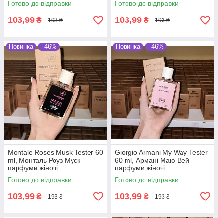
Готово до відправки
Готово до відправки
103,99
103,99
₴
₴
193 ₴
193 ₴
Новинка
–46%
Новинка
–46%
Montale Roses Musk Tester 60
Giorgio Armani My Way Tester
ml, Монталь Роуз Муск
60 ml, Армані Маю Вей
парфуми жіночі
парфуми жіночі
Готово до відправки
Готово до відправки
103,99
103,99
₴
₴
193 ₴
193 ₴