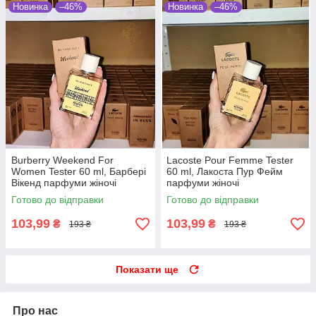
Новинка
–46%
Новинка
–46%
Burberry Weekend For
Lacoste Pour Femme Tester
Women Tester 60 ml, Барбері
60 ml, Лакоста Пур Фейм
Вікенд парфуми жіночі
парфуми жіночі
Готово до відправки
Готово до відправки
103,99
103,99
₴
₴
193 ₴
193 ₴
Показати ще
Про нас