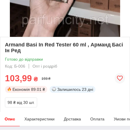
Armand Basi In Red Tester 60 ml , Арманд Басі
Ін Ред
Готово до відправки
Код: Б-006
Опт і роздріб
103,99
₴
193 ₴
Економія
89.01 ₴
Залишилось
23 дні
98 ₴
від 30 шт.
Опис
Характеристики
Доставка
Оплата
Умови п