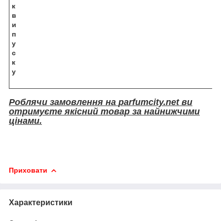
к
в
и
п
у
с
к
у
Роблячи замовлення на
parfumcity.net
ви
отримуєте якісний товар за найнижчими
цінами.
Приховати
Характеристики