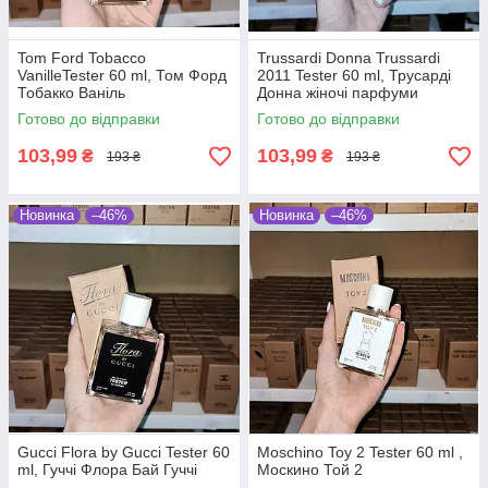
Tom Ford Tobacco
Trussardi Donna Trussardi
VanilleTester 60 ml, Том Форд
2011 Tester 60 ml, Трусарді
Тобакко Ваніль
Донна жіночі парфуми
Готово до відправки
Готово до відправки
103,99
103,99
₴
₴
193 ₴
193 ₴
Новинка
–46%
Новинка
–46%
Gucci Flora by Gucci Tester 60
Moschino Toy 2 Tester 60 ml ,
ml, Гуччі Флора Бай Гуччі
Москино Той 2