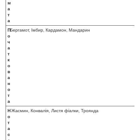
м
а
т
а
П
Бергамот, Імбир, Кардамон, Мандарин
о
ч
а
т
к
о
в
а
н
о
т
а
Н
Жасмин, Конвалія, Листя фіалки, Троянда
о
т
а
с