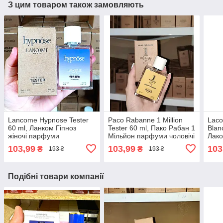
З цим товаром також замовляють
Lancome Hypnose Tester
Paco Rabanne 1 Million
Laco
60 ml, Ланком Гіпноз
Tester 60 ml, Пако Рабан 1
Blan
жіночі парфуми
Мільйон парфуми чоловічі
Лако
Л.12
103,99
103,99
103
₴
₴
193 ₴
193 ₴
для 
Подібні товари компанії