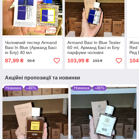
Чоловічий тестер Armand
Armand Basi In Blue Tester
Жіно
Basi In Blue (Арманд Басі
60 ml, Арманд Басі ін Блу
Red 
ін Блу) 40 мл
парфуми чоловічі
Ред 
87,99
103,99
104
₴
₴
99 ₴
193 ₴
Акційні пропозиції та новинки
Новинка
–46%
Новинка
–46%