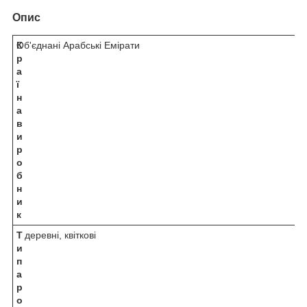
Опис
К
Об'єднані Арабські Емірати
р
а
ї
н
а
в
и
р
о
б
н
и
к
Т
деревні, квіткові
и
п
а
р
о