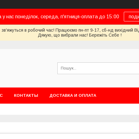
а у нас понеділок, середа, п'ятниця-оплата до 15:00
под
 зв'яжуться в робочий час! Працюємо пн-пт 9-17, сб-нд вихідний Ві
Дякую, що вибрали нас! Бережіть Себе !
АС
КОНТАКТЫ
ДОСТАВКА И ОПЛАТА