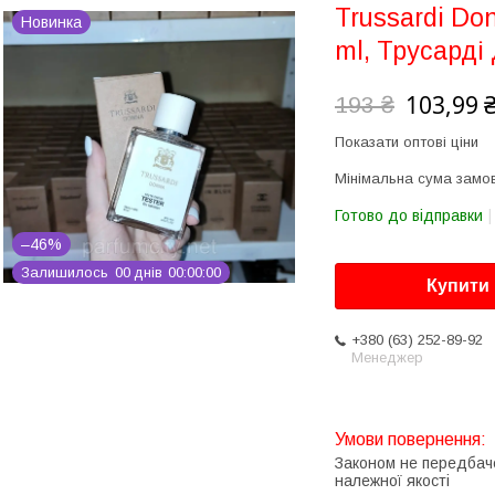
Trussardi Don
Новинка
ml, Трусарді
103,99 
193 ₴
Показати оптові ціни
Мінімальна сума замов
Готово до відправки
–46%
Залишилось
0
0
днів
0
0
0
0
0
0
Купити
+380 (63) 252-89-92
Менеджер
Законом не передбач
належної якості