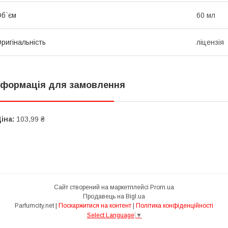
б`єм
60 мл
ригінальність
ліцензія
нформація для замовлення
іна:
103,99 ₴
Сайт створений на маркетплейсі
Prom.ua
Продавець на Bigl.ua
Parfumcity.net |
Поскаржитися на контент
|
Політика конфіденційності
Select Language
▼