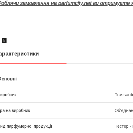
Роблячи замовлення на
parfumcity.net
ви отримуєте я
арактеристики
Основні
иробник
Trussardi
раїна виробник
Об'єднан
ид парфумерної продукції
Тестер -