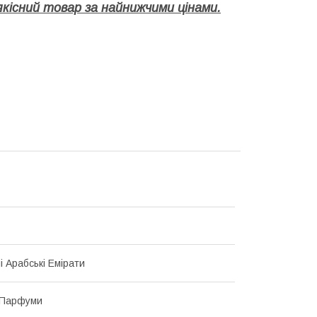
кісний товар за найнижчими цінами.
і Арабські Емірати
 Парфуми