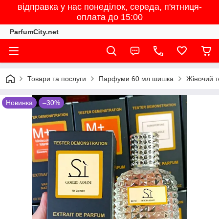
відправка у нас понеділок, середа, п'ятниця-
оплата до 15:00
ParfumCity.net
Товари та послуги
Парфуми 60 мл шишка
Жіночий те
Новинка
–30%