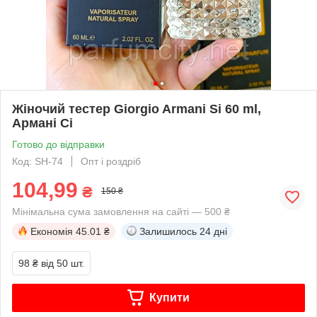
Жіночий тестер Giorgio Armani Si 60 ml,
Армані Сі
Готово до відправки
Код: SH-74
Опт і роздріб
104,99
₴
150 ₴
Мінімальна сума замовлення на сайті — 500 ₴
Економія
45.01 ₴
Залишилось
24 дні
98 ₴
від 50 шт.
Купити