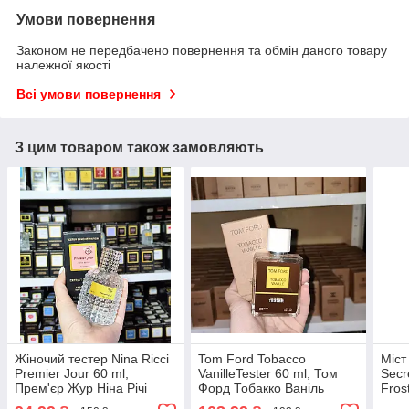
Умови повернення
Законом не передбачено повернення та обмін даного товару
належної якості
Всі умови повернення
З цим товаром також замовляють
Жіночий тестер Nina Ricci
Tom Ford Tobacco
Міст 
Premier Jour 60 ml,
VanilleTester 60 ml, Том
Secr
Прем'єр Жур Ніна Річі
Форд Тобакко Ваніль
Fros
Фрос