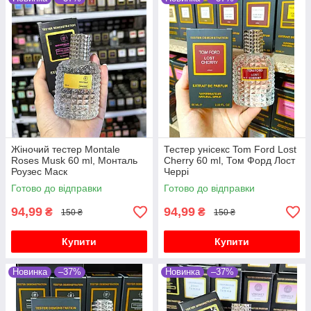
Жіночий тестер Montale
Тестер унісекс Tom Ford Lost
Roses Musk 60 ml, Монталь
Cherry 60 ml, Том Форд Лост
Роузес Маск
Черрі
Готово до відправки
Готово до відправки
94,99
94,99
₴
₴
150 ₴
150 ₴
Купити
Купити
Новинка
–37%
Новинка
–37%