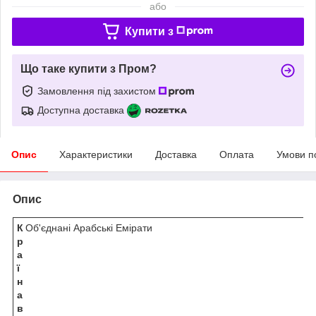
або
Купити з
Що таке купити з Пром?
Замовлення під захистом
Доступна доставка
Опис
Характеристики
Доставка
Оплата
Умови п
Опис
К
Об'єднані Арабські Емірати
р
а
ї
н
а
в