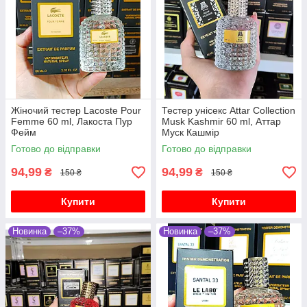
Жіночий тестер Lacoste Pour
Тестер унісекс Attar Collection
Femme 60 ml, Лакоста Пур
Musk Kashmir 60 ml, Аттар
Фейм
Муск Кашмір
Готово до відправки
Готово до відправки
94,99
94,99
₴
₴
150 ₴
150 ₴
Купити
Купити
Новинка
–37%
Новинка
–37%