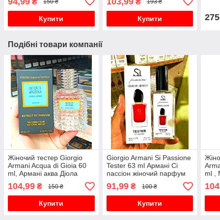
94,99
103,99
₴
₴
150 ₴
193 ₴
275
Купити
Купити
Подібні товари компанії
Жіночий тестер Giorgio
Giorgio Armani Si Passione
Жіно
Armani Acqua di Gioia 60
Tester 63 ml Армані Сі
Arma
ml, Армані аква Діола
пассіон жіночий парфум
ml ,
104,99
91,99
104
₴
₴
150 ₴
100 ₴
Купити
Купити