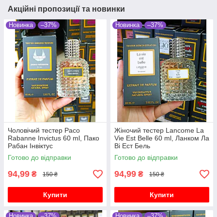
Акційні пропозиції та новинки
Новинка
–37%
Новинка
–37%
Чоловічий тестер Paco
Жіночий тестер Lancome La
Rabanne Invictus 60 ml, Пако
Vie Est Belle 60 ml, Ланком Ла
Рабан Інвіктус
Ві Ест Бель
Готово до відправки
Готово до відправки
94,99
94,99
₴
₴
150 ₴
150 ₴
Купити
Купити
Новинка
–37%
Новинка
–37%