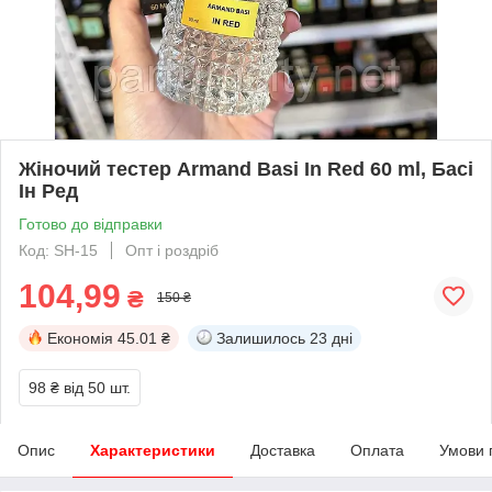
Жіночий тестер Armand Basi In Red 60 ml, Басі
Ін Ред
Готово до відправки
Код: SH-15
Опт і роздріб
104,99
₴
150 ₴
Економія
45.01 ₴
Залишилось
23 дні
98 ₴
від 50 шт.
Опис
Характеристики
Доставка
Оплата
Умови 