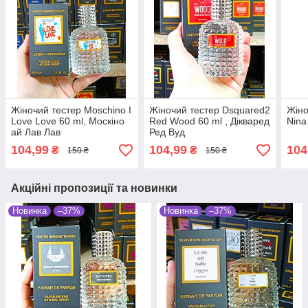
Жіночий тестер Moschino I
Жіночий тестер Dsquared2
Жіно
Love Love 60 ml, Москіно
Red Wood 60 ml , Дікваред
Nina
ай Лав Лав
Ред Вуд
104,99
104,99
104
₴
₴
150 ₴
150 ₴
Акційні пропозиції та новинки
Новинка
–37%
Новинка
–37%