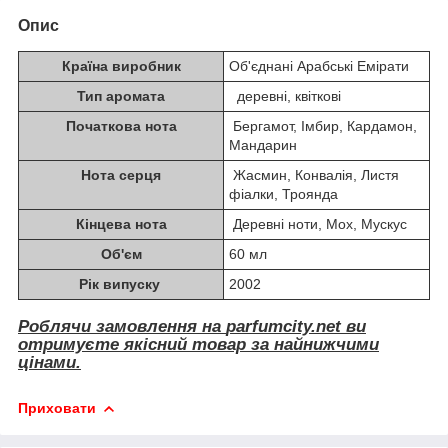
Опис
Країна виробник
Об'єднані Арабські Емірати
Тип аромата
деревні, квіткові
Початкова нота
Бергамот, Імбир, Кардамон,
Мандарин
Нота серця
Жасмин, Конвалія, Листя
фіалки, Троянда
Кінцева нота
Деревні ноти, Мох, Мускус
Об'єм
60 мл
Рік випуску
2002
Роблячи замовлення на
parfumcity.net
ви
отримуєте якісний товар за найнижчими
цінами.
Приховати