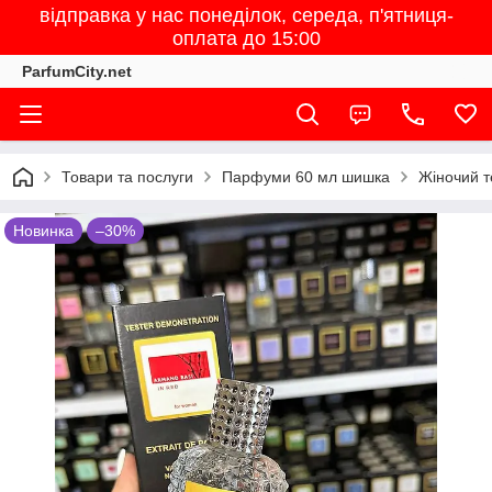
відправка у нас понеділок, середа, п'ятниця-
оплата до 15:00
ParfumCity.net
Товари та послуги
Парфуми 60 мл шишка
Жіночий т
Новинка
–30%