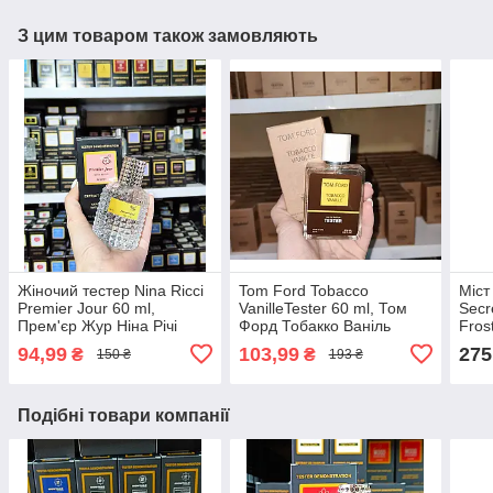
З цим товаром також замовляють
Жіночий тестер Nina Ricci
Tom Ford Tobacco
Міст 
Premier Jour 60 ml,
VanilleTester 60 ml, Том
Secr
Прем'єр Жур Ніна Річі
Форд Тобакко Ваніль
Fros
Фрос
94,99
103,99
275
₴
₴
150 ₴
193 ₴
Подібні товари компанії