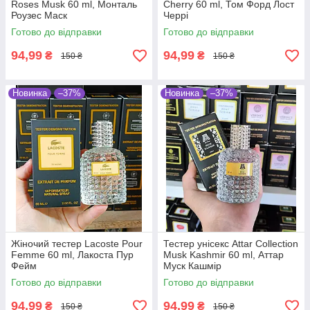
Roses Musk 60 ml, Монталь
Cherry 60 ml, Том Форд Лост
Роузес Маск
Черрі
Готово до відправки
Готово до відправки
94,99
94,99
₴
₴
150 ₴
150 ₴
Новинка
–37%
Новинка
–37%
Жіночий тестер Lacoste Pour
Тестер унісекс Attar Collection
Femme 60 ml, Лакоста Пур
Musk Kashmir 60 ml, Аттар
Фейм
Муск Кашмір
Готово до відправки
Готово до відправки
94,99
94,99
₴
₴
150 ₴
150 ₴