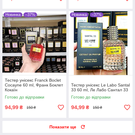
Новинка
–37%
Новинка
–37%
Тестер унісекс Franck Boclet
Cocayne 60 ml, Франк Боклет
Тестер унісекс Le Labo Santal
Кокаїн
33 60 ml, Ле Лабо Сантал 33
Готово до відправки
Готово до відправки
94,99
94,99
₴
₴
150 ₴
150 ₴
Показати ще