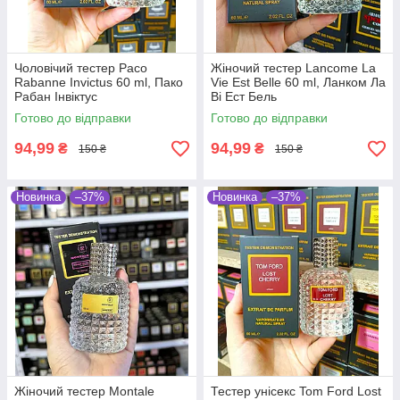
Чоловічий тестер Paco
Жіночий тестер Lancome La
Rabanne Invictus 60 ml, Пако
Vie Est Belle 60 ml, Ланком Ла
Рабан Інвіктус
Ві Ест Бель
Готово до відправки
Готово до відправки
94,99
94,99
₴
₴
150 ₴
150 ₴
Новинка
–37%
Новинка
–37%
Жіночий тестер Montale
Тестер унісекс Tom Ford Lost