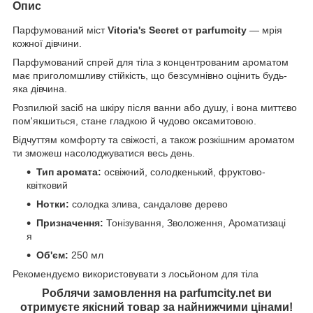
Опис
Парфумований міст
Vitoria's Secret от parfumcity
— мрія
кожної дівчини.
Парфумований спрей для тіла з концентрованим ароматом
має приголомшливу стійкість, що безсумнівно оцінить будь-
яка дівчина.
Розпилюй засіб на шкіру після ванни або душу, і вона миттєво
пом'якшиться, стане гладкою й чудово оксамитовою.
Відчуттям комфорту та свіжості, а також розкішним ароматом
ти зможеш насолоджуватися весь день.
Тип аромата:
освіжний, солодкенький, фруктово-
квітковий
Нотки:
солодка злива, сандалове дерево
Призначення:
Тонізування, Зволоження, Ароматизаці
я
Об'єм:
250 мл
Рекомендуємо використовувати з лосьйоном для тіла
Роблячи замовлення на parfumcity.net ви
отримуєте якісний товар за найнижчими цінами!