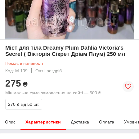
Міст для тіла Dreamy Plum Dahlia Victoria's
Secret ( Вікторія Сікрет Дріам Плум) 250 мл
Немає в наявності
Код: М 109
Опт і роздріб
275
₴
Мінімальна сума замовлення на сайті — 500 ₴
270 ₴
від 50 шт.
Опис
Характеристики
Доставка
Оплата
Умови 