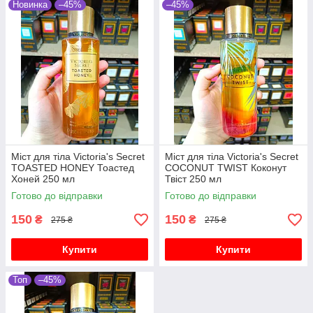
Новинка
–45%
–45%
Міст для тіла Victoria's Secret
Міст для тіла Victoria's Secret
TOASTED HONEY Тоастед
COCONUT TWIST Коконут
Хоней 250 мл
Твіст 250 мл
Готово до відправки
Готово до відправки
150
150
₴
₴
275 ₴
275 ₴
Купити
Купити
Топ
–45%