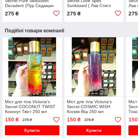
Secret Pure Seduction
Secret Love Spell
Secr
Decadent (Пур Седакшн
Sunkissed ( Лав Стигл
Лав 
Декадент) 250 мл
Санкіссід) 250 мл
275
275
275
₴
₴
Подібні товари компанії
Міст для тіла Victoria's
Міст для тіла Victoria's
Міст 
Secret COCONUT TWIST
Secret COSMIC WISH
Sec
Коконут Твіст 250 мл
Космік Віш 250 мл
Тоас
150
150
150
₴
₴
275 ₴
275 ₴
Купити
Купити