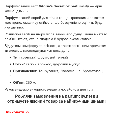
Парфумований міст
Vitoria's Secret от parfumcity
— мрія
кожної дівчини.
Парфумований спрей для тіла з концентрованим ароматом
має приголомшливу стійкість, що безсумнівно оцінить будь-
яка дівчина.
Розпилюй засіб на шкіру після ванни або душу, і вона миттєво
пом'якшиться, стане гладкою й чудово оксамитовою.
Відчуттям комфорту та свіжості, а також розкішним ароматом
ти зможеш насолоджуватися весь день.
Тип аромата:
фруктовий теплий
Нотки:
свіжий абрикос, цукровий мускус
Призначення:
Тонізування, Зволоження, Ароматизаці
я
Об'єм:
250 мл
Рекомендуємо використовувати з лосьйоном для тіла
Роблячи замовлення на parfumcity.net ви
отримуєте якісний товар за найнижчими цінами!
Приховати