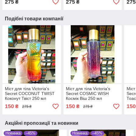
275
275
275
₴
₴
Подібні товари компанії
Міст для тіла Victoria's
Міст для тіла Victoria's
Міст 
Secret COCONUT TWIST
Secret COSMIC WISH
Sec
Коконут Твіст 250 мл
Космік Віш 250 мл
Тоас
150
150
150
₴
₴
275 ₴
275 ₴
Акційні пропозиції та новинки
Новинка
–45%
Новинка
–45%