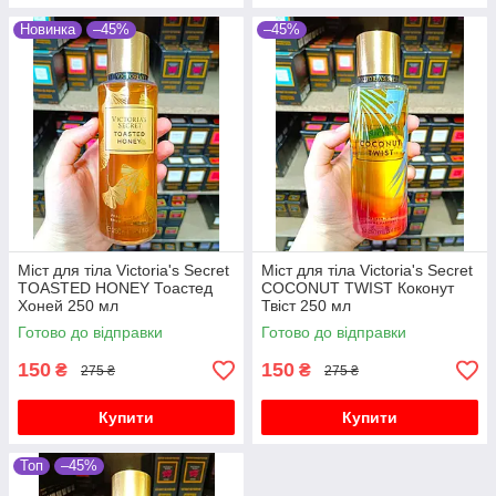
Новинка
–45%
–45%
Міст для тіла Victoria's Secret
Міст для тіла Victoria's Secret
TOASTED HONEY Тоастед
COCONUT TWIST Коконут
Хоней 250 мл
Твіст 250 мл
Готово до відправки
Готово до відправки
150
150
₴
₴
275 ₴
275 ₴
Купити
Купити
Топ
–45%