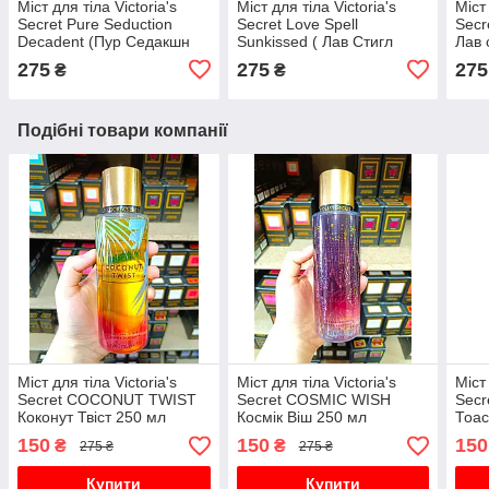
Міст для тіла Victoria's
Міст для тіла Victoria's
Міст 
Secret Pure Seduction
Secret Love Spell
Secr
Decadent (Пур Седакшн
Sunkissed ( Лав Стигл
Лав 
Декадент) 250 мл
Санкіссід) 250 мл
275
275
275
₴
₴
Подібні товари компанії
Міст для тіла Victoria's
Міст для тіла Victoria's
Міст 
Secret COCONUT TWIST
Secret COSMIC WISH
Sec
Коконут Твіст 250 мл
Космік Віш 250 мл
Тоас
150
150
150
₴
₴
275 ₴
275 ₴
Купити
Купити