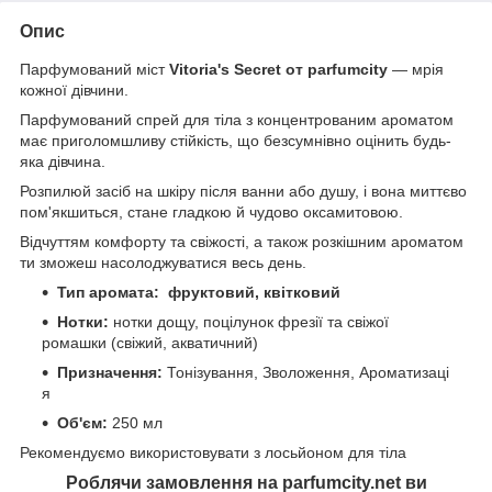
Опис
Парфумований міст
Vitoria's Secret от parfumcity
— мрія
кожної дівчини.
Парфумований спрей для тіла з концентрованим ароматом
має приголомшливу стійкість, що безсумнівно оцінить будь-
яка дівчина.
Розпилюй засіб на шкіру після ванни або душу, і вона миттєво
пом'якшиться, стане гладкою й чудово оксамитовою.
Відчуттям комфорту та свіжості, а також розкішним ароматом
ти зможеш насолоджуватися весь день.
Тип аромата: фруктовий, квітковий
Нотки:
нотки дощу, поцілунок фрезії та свіжої
ромашки (свіжий, акватичний)
Призначення:
Тонізування, Зволоження, Ароматизаці
я
Об'єм:
250 мл
Рекомендуємо використовувати з лосьйоном для тіла
Роблячи замовлення на parfumcity.net ви