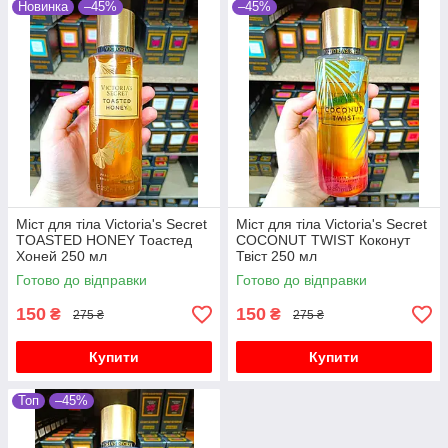
Новинка
–45%
–45%
Міст для тіла Victoria's Secret
Міст для тіла Victoria's Secret
TOASTED HONEY Тоастед
COCONUT TWIST Коконут
Хоней 250 мл
Твіст 250 мл
Готово до відправки
Готово до відправки
150
150
₴
₴
275 ₴
275 ₴
Купити
Купити
Топ
–45%