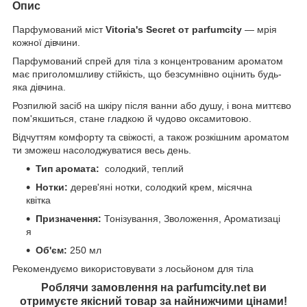
Опис
Парфумований міст
Vitoria's Secret от parfumcity
— мрія
кожної дівчини.
Парфумований спрей для тіла з концентрованим ароматом
має приголомшливу стійкість, що безсумнівно оцінить будь-
яка дівчина.
Розпилюй засіб на шкіру після ванни або душу, і вона миттєво
пом'якшиться, стане гладкою й чудово оксамитовою.
Відчуттям комфорту та свіжості, а також розкішним ароматом
ти зможеш насолоджуватися весь день.
Тип аромата:
солодкий, теплий
Нотки
:
дерев'яні нотки, солодкий крем, місячна
квітка
Призначення:
Тонізування, Зволоження, Ароматизаці
я
Об'єм:
250 мл
Рекомендуємо використовувати з лосьйоном для тіла
Роблячи замовлення на parfumcity.net ви
отримуєте якісний товар за найнижчими цінами!