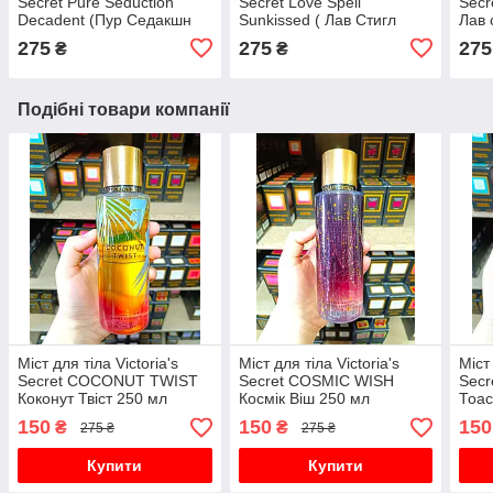
Secret Pure Seduction
Secret Love Spell
Secr
Decadent (Пур Седакшн
Sunkissed ( Лав Стигл
Лав 
Декадент) 250 мл
Санкіссід) 250 мл
275
275
275
₴
₴
Подібні товари компанії
Міст для тіла Victoria's
Міст для тіла Victoria's
Міст 
Secret COCONUT TWIST
Secret COSMIC WISH
Sec
Коконут Твіст 250 мл
Космік Віш 250 мл
Тоас
150
150
150
₴
₴
275 ₴
275 ₴
Купити
Купити