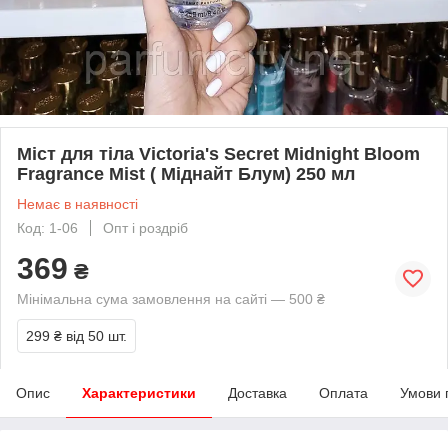
Міст для тіла Victoria's Secret Midnight Bloom
Fragrance Mist ( Міднайт Блум) 250 мл
Немає в наявності
Код: 1-06
Опт і роздріб
369
₴
Мінімальна сума замовлення на сайті — 500 ₴
299 ₴
від 50 шт.
Опис
Характеристики
Доставка
Оплата
Умови 